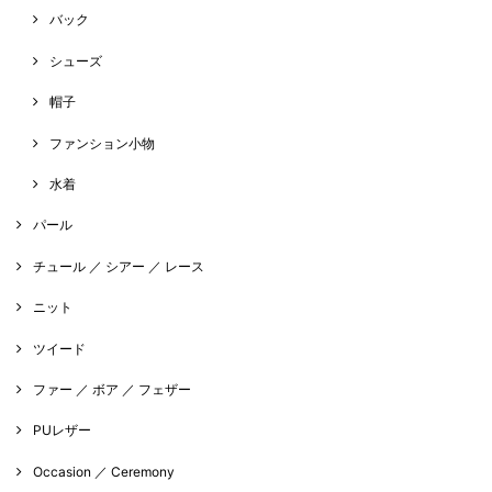
バック
シューズ
帽子
ファンション小物
水着
パール
チュール ／ シアー ／ レース
ニット
ツイード
ファー ／ ボア ／ フェザー
PUレザー
Occasion ／ Ceremony