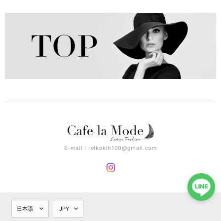
E-mail：
reikokih100@gmail.com