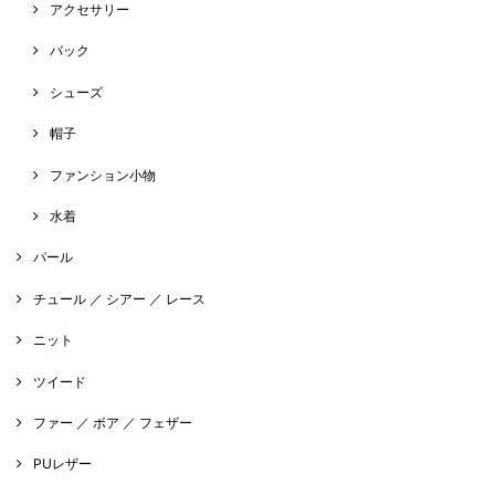
アクセサリー
バック
シューズ
帽子
ファンション小物
水着
パール
チュール ／ シアー ／ レース
ニット
ツイード
ファー ／ ボア ／ フェザー
PUレザー