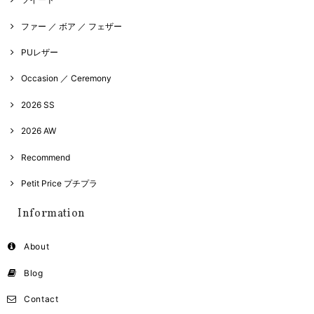
ファー ／ ボア ／ フェザー
PUレザー
Occasion ／ Ceremony
2026 SS
2026 AW
Recommend
Petit Price プチプラ
Information
About
Blog
Contact