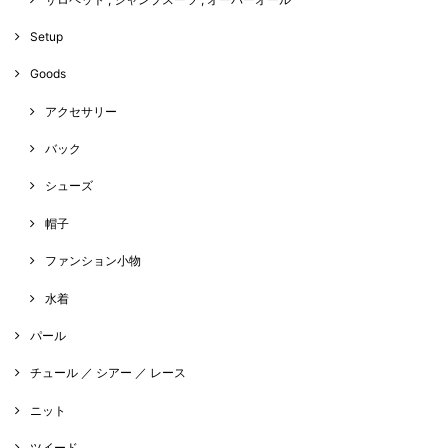
Setup
Goods
アクセサリー
バック
シューズ
帽子
ファンション小物
水着
パール
チュール ／ シアー ／ レース
ニット
ツイード