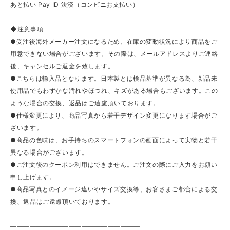
あと払い Pay ID 決済（コンビニお支払い）
◆注意事項
●受注後海外メーカー注文になるため、在庫の変動状況により商品をご
用意できない場合がございます。その際は、メールアドレスよりご連絡
後、キャンセルご返金を致します。
●こちらは輸入品となります。日本製とは検品基準が異なる為、新品未
使用品でもわずかな汚れやほつれ、キズがある場合もございます。この
ような場合の交換、返品はご遠慮頂いております。
●仕様変更により、商品写真から若干デザイン変更になります場合がご
ざいます。
●商品の色味は、お手持ちのスマートフォンの画面によって実物と若干
異なる場合がございます。
●ご注文後のクーポン利用はできません。ご注文の際にご入力をお願い
申し上げます。
●商品写真とのイメージ違いやサイズ交換等、お客さまご都合による交
換、返品はご遠慮頂いております。
————————————————————