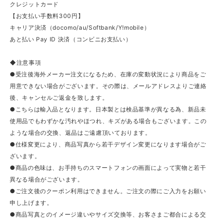
クレジットカード
【お支払い手数料300円】
キャリア決済（docomo/au/Softbank/Y!mobile）
あと払い Pay ID 決済（コンビニお支払い）
◆注意事項
●受注後海外メーカー注文になるため、在庫の変動状況により商品をご
用意できない場合がございます。その際は、メールアドレスよりご連絡
後、キャンセルご返金を致します。
●こちらは輸入品となります。日本製とは検品基準が異なる為、新品未
使用品でもわずかな汚れやほつれ、キズがある場合もございます。この
ような場合の交換、返品はご遠慮頂いております。
●仕様変更により、商品写真から若干デザイン変更になります場合がご
ざいます。
●商品の色味は、お手持ちのスマートフォンの画面によって実物と若干
異なる場合がございます。
●ご注文後のクーポン利用はできません。ご注文の際にご入力をお願い
申し上げます。
●商品写真とのイメージ違いやサイズ交換等、お客さまご都合による交