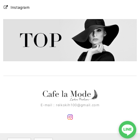
Instagram
E-mail：
reikokih100@gmail.com