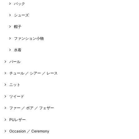
バック
シューズ
帽子
ファンション小物
水着
パール
チュール ／ シアー ／ レース
ニット
ツイード
ファー ／ ボア ／ フェザー
PUレザー
Occasion ／ Ceremony