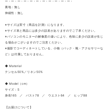
ー・ー・ー・ー・ー・ー・ー・ー・ー・ー・ー・
裏地：無し
伸縮性：無し
※サイズは実寸（商品を計測）になります。
※サイズ表と商品には多少の誤差がありますのでご了承ください。
※パソコンのモニターの解像度の違いにより、色味に多少の誤差が生じ
る場合がございますのでご注意ください。
※撮影でコーディネートしている、小物（バック・靴・アクセサリーな
ど）は付属しておりません。
◆ Material
テンセル50%／リネン50%
◆ Model（cm）
サイズ：S
身長165 ／ バスト78 ／ ウエスト64 ／ ヒップ88
【お届けについて】