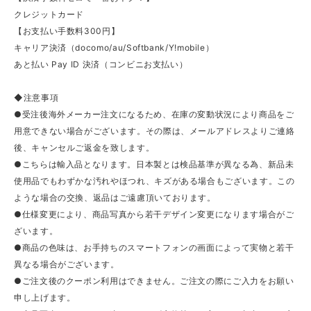
クレジットカード
【お支払い手数料300円】
キャリア決済（docomo/au/Softbank/Y!mobile）
あと払い Pay ID 決済（コンビニお支払い）
◆注意事項
●受注後海外メーカー注文になるため、在庫の変動状況により商品をご
用意できない場合がございます。その際は、メールアドレスよりご連絡
後、キャンセルご返金を致します。
●こちらは輸入品となります。日本製とは検品基準が異なる為、新品未
使用品でもわずかな汚れやほつれ、キズがある場合もございます。この
ような場合の交換、返品はご遠慮頂いております。
●仕様変更により、商品写真から若干デザイン変更になります場合がご
ざいます。
●商品の色味は、お手持ちのスマートフォンの画面によって実物と若干
異なる場合がございます。
●ご注文後のクーポン利用はできません。ご注文の際にご入力をお願い
申し上げます。