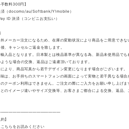
手数料300円】
docomo/au/Softbank/Y!mobile）
Pay ID 決済（コンビニお支払い）
項
海外メーカー注文になるため、在庫の変動状況により商品をご用意できな
絡後、キャンセルご返金を致します。
は輸入品となります。日本製とは検品基準が異なる為、新品未使用品でも
のような場合の交換、返品はご遠慮頂いております。
更により、商品写真から若干デザイン変更になります場合がございます。
色味は、お手持ちのスマートフォンの画面によって実物と若干異なる場合
後のクーポン利用はできません。ご注文の際にご入力をお願い申し上げま
真とのイメージ違いやサイズ交換等、お客さまご都合による交換、返品、
————————————————
規約】
にこちらをお読みください