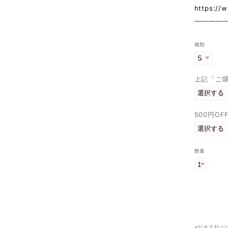
https://
————
種類
上記「ご
500円O
数量
※別途送料が