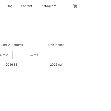
Blog
Contact
Instagram
Skirt ／ Bottoms
One Pieces
 レース
ニット
2026 SS
2026 AW