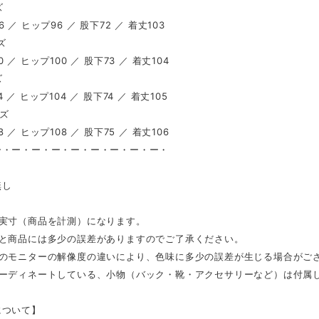
ズ
 ／ ヒップ96 ／ 股下72 ／ 着丈103
ズ
 ／ ヒップ100 ／ 股下73 ／ 着丈104
ズ
 ／ ヒップ104 ／ 股下74 ／ 着丈105
イズ
 ／ ヒップ108 ／ 股下75 ／ 着丈106
ー・ー・ー・ー・ー・ー・ー・ー・ー・
し
無し
は実寸（商品を計測）になります。
表と商品には多少の誤差がありますのでご了承ください。
ンのモニターの解像度の違いにより、色味に多少の誤差が生じる場合がご
コーディネートしている、小物（バック・靴・アクセサリーなど）は付属
について】