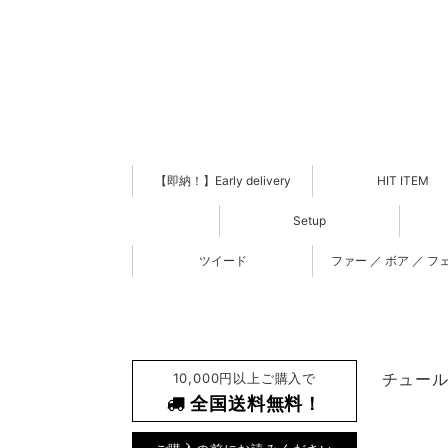
【即納！】Early delivery
HIT ITEM
Setup
ツイード
ファー ／ ボア ／ フ
10,000円以上ご購入で
チュール 
全国送料無料！