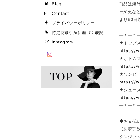
Blog
商品は海
ー変更な
Contact
より60
プライバシーポリシー
特定商取引法に基づく表記
—＊—＊
Instagram
★トップ
https://
★ボトム
https://
★ワンピー
https://
★シューズ
https://
—＊—＊
◆お支払
【決済手
クレジッ