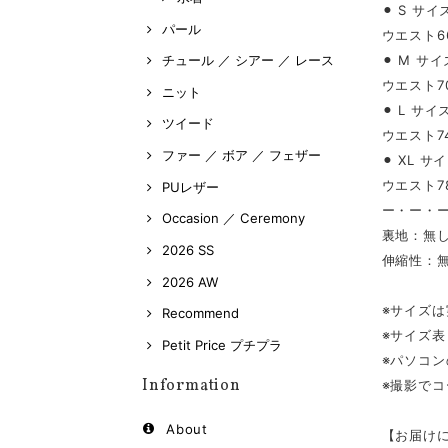
⚫︎ S サイ
パール
ウエスト66
⚫︎ M サイ
チュール ／ シアー ／ レース
ウエスト70
ニット
⚫︎ L サイ
ツイード
ウエスト74
ファー ／ ボア ／ フェザー
⚫︎ XL サ
ウエスト78
PUレザー
ー・ー・
Occasion ／ Ceremony
裏地：無
2026 SS
伸縮性：
2026 AW
※サイズ
Recommend
※サイズ
Petit Price プチプラ
※パソコ
Information
※撮影で
About
【お届け