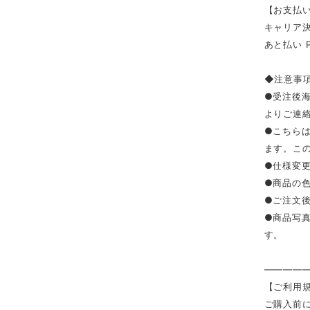
【お支払い
キャリア決済（
あと払い 
◆注意事
●受注後
よりご連
●こちら
ます。こ
●仕様変
●商品の
●ご注文
●商品写
す。
————
【ご利用
ご購入前