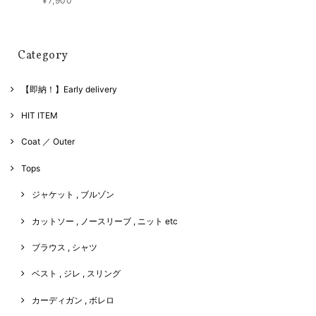
¥7,900
Category
【即納！】Early delivery
HIT ITEM
Coat ／ Outer
Tops
ジャケット , ブルゾン
カットソー , ノースリーブ , ニット etc
ブラウス , シャツ
ベスト , ジレ , スリング
カーディガン , ボレロ