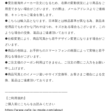
●受注後海外メーカー注文になるため、在庫の変動状況により商品をご
用意できない場合がございます。その際は、メールアドレスよりご連絡
後、キャンセルご返金を致します。
●こちらは輸入品となります。日本製とは検品基準が異なる為、新品未
使用品でもわずかな汚れやほつれ、キズがある場合もございます。この
ような場合の交換、返品はご遠慮頂いております。
●仕様変更により、商品写真から若干デザイン変更になります場合がご
ざいます。
●商品の色味は、お手持ちのスマートフォンの画面によって実物と若干
異なる場合がございます。
●ご注文後のクーポン利用はできません。ご注文の際にご入力をお願い
申し上げます。
●商品写真とのイメージ違いやサイズ交換等、お客さまご都合による交
換、返品はご遠慮頂いております。
————————————————————
【ご利用規約】
ご購入前にこちらをお読みください
https://www.cafe-la-mode.com/about