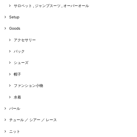
サロペット , ジャンプスーツ , オーバーオール
Setup
Goods
アクセサリー
バック
シューズ
帽子
ファンション小物
水着
パール
チュール ／ シアー ／ レース
ニット