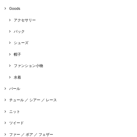
Goods
アクセサリー
バック
シューズ
帽子
ファンション小物
水着
パール
チュール ／ シアー ／ レース
ニット
ツイード
ファー ／ ボア ／ フェザー