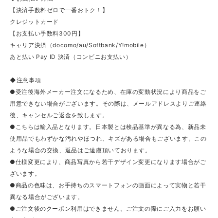
【決済手数料ゼロで一番おトク！】
クレジットカード
【お支払い手数料300円】
キャリア決済（docomo/au/Softbank/Y!mobile）
あと払い Pay ID 決済（コンビニお支払い）
◆注意事項
●受注後海外メーカー注文になるため、在庫の変動状況により商品をご
用意できない場合がございます。その際は、メールアドレスよりご連絡
後、キャンセルご返金を致します。
●こちらは輸入品となります。日本製とは検品基準が異なる為、新品未
使用品でもわずかな汚れやほつれ、キズがある場合もございます。この
ような場合の交換、返品はご遠慮頂いております。
●仕様変更により、商品写真から若干デザイン変更になります場合がご
ざいます。
●商品の色味は、お手持ちのスマートフォンの画面によって実物と若干
異なる場合がございます。
●ご注文後のクーポン利用はできません。ご注文の際にご入力をお願い