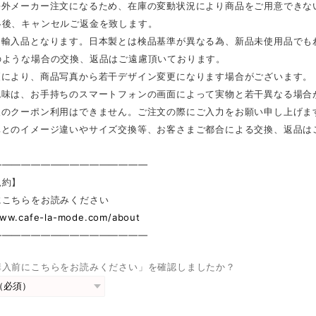
海外メーカー注文になるため、在庫の変動状況により商品をご用意できな
絡後、キャンセルご返金を致します。
は輸入品となります。日本製とは検品基準が異なる為、新品未使用品でも
のような場合の交換、返品はご遠慮頂いております。
更により、商品写真から若干デザイン変更になります場合がございます。
色味は、お手持ちのスマートフォンの画面によって実物と若干異なる場合
後のクーポン利用はできません。ご注文の際にご入力をお願い申し上げま
真とのイメージ違いやサイズ交換等、お客さまご都合による交換、返品は
————————————————
規約】
にこちらをお読みください
www.cafe-la-mode.com/about
————————————————
購入前にこちらをお読みください」を確認しましたか？