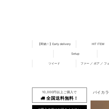
【即納！】Early delivery
HIT ITEM
Setup
ツイード
ファー ／ ボア ／ フ
10,000円以上ご購入で
バイカラ
全国送料無料！