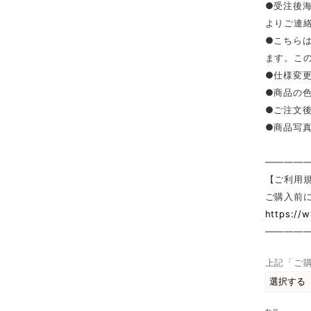
●受注後
よりご連
●こちら
ます。こ
●仕様変
●商品の
●ご注文
●商品写
————
【ご利用
ご購入前
https://
————
上記「ご