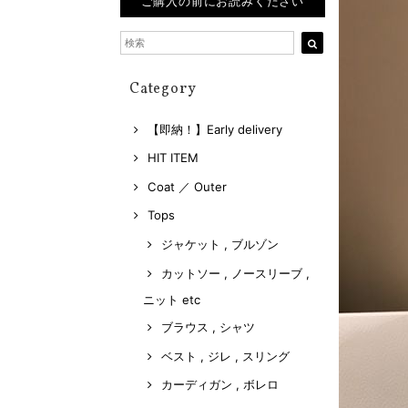
ご購入の前にお読みください
Category
【即納！】Early delivery
HIT ITEM
Coat ／ Outer
Tops
ジャケット , ブルゾン
カットソー , ノースリーブ ,
ニット etc
ブラウス , シャツ
ベスト , ジレ , スリング
カーディガン , ボレロ