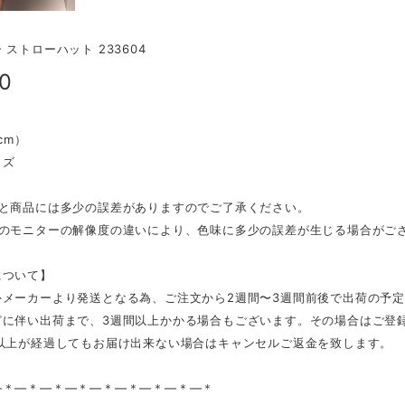
 ストローハット 233604
00
（cm）
イズ
表と商品には多少の誤差がありますのでご了承ください。
ンのモニターの解像度の違いにより、色味に多少の誤差が生じる場合がご
について】
外メーカーより発送となる為、ご注文から2週間〜3週間前後で出荷の予
どに伴い出荷まで、3週間以上かかる場合もございます。その場合はご登
日以上が経過してもお届け出来ない場合はキャンセルご返金を致します。
—＊—＊—＊—＊—＊—＊—＊—＊—＊