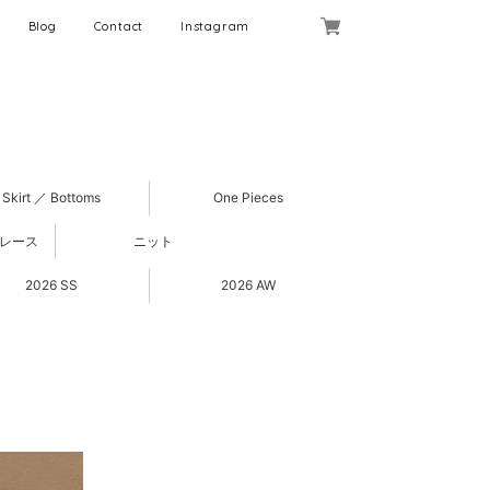
Blog
Contact
Instagram
Skirt ／ Bottoms
One Pieces
 レース
ニット
2026 SS
2026 AW