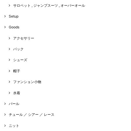
サロペット , ジャンプスーツ , オーバーオール
Setup
Goods
アクセサリー
バック
シューズ
帽子
ファンション小物
水着
パール
チュール ／ シアー ／ レース
ニット