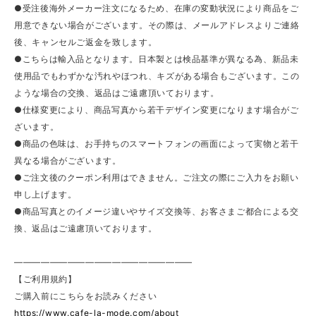
●受注後海外メーカー注文になるため、在庫の変動状況により商品をご
用意できない場合がございます。その際は、メールアドレスよりご連絡
後、キャンセルご返金を致します。
●こちらは輸入品となります。日本製とは検品基準が異なる為、新品未
使用品でもわずかな汚れやほつれ、キズがある場合もございます。この
ような場合の交換、返品はご遠慮頂いております。
●仕様変更により、商品写真から若干デザイン変更になります場合がご
ざいます。
●商品の色味は、お手持ちのスマートフォンの画面によって実物と若干
異なる場合がございます。
●ご注文後のクーポン利用はできません。ご注文の際にご入力をお願い
申し上げます。
●商品写真とのイメージ違いやサイズ交換等、お客さまご都合による交
換、返品はご遠慮頂いております。
————————————————————
【ご利用規約】
ご購入前にこちらをお読みください
https://www.cafe-la-mode.com/about