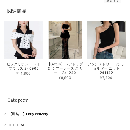
通報する
関連商品
ビッグリボン ドット
【Setup】ベアトップ
アシンメトリー ワンシ
ブラウス 240965
＆ シアーレース スカ
ョルダー ニット
ート 241240
241142
¥14,900
¥9,900
¥7,900
Category
【即納！】Early delivery
HIT ITEM