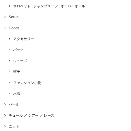
サロペット , ジャンプスーツ , オーバーオール
Setup
Goods
アクセサリー
バック
シューズ
帽子
ファンション小物
水着
パール
チュール ／ シアー ／ レース
ニット