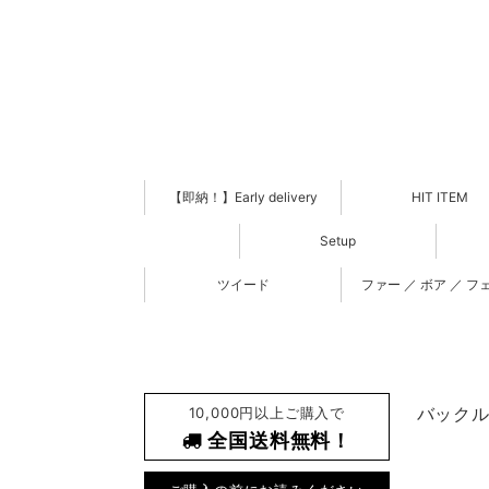
【即納！】Early delivery
HIT ITEM
Setup
ツイード
ファー ／ ボア ／ フ
10,000円以上ご購入で
バックル
全国送料無料！