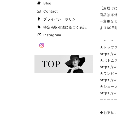
Blog
【お届け
Contact
商品は海
プライバシーポリシー
ー変更な
特定商取引法に基づく表記
より60
Instagram
—＊—＊
★トップ
https://
★ボトム
https://
★ワンピー
https://
★シューズ
https://
—＊—＊
◆お支払