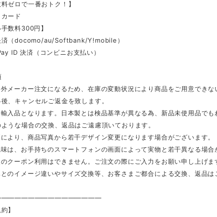
数料ゼロで一番おトク！】
トカード
手数料300円】
docomo/au/Softbank/Y!mobile）
Pay ID 決済（コンビニお支払い）
項
海外メーカー注文になるため、在庫の変動状況により商品をご用意できな
絡後、キャンセルご返金を致します。
は輸入品となります。日本製とは検品基準が異なる為、新品未使用品でも
のような場合の交換、返品はご遠慮頂いております。
更により、商品写真から若干デザイン変更になります場合がございます。
色味は、お手持ちのスマートフォンの画面によって実物と若干異なる場合
後のクーポン利用はできません。ご注文の際にご入力をお願い申し上げま
真とのイメージ違いやサイズ交換等、お客さまご都合による交換、返品は
————————————————
規約】