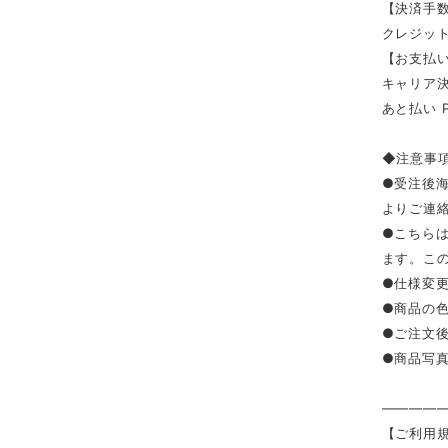
【決済手
クレジッ
【お支払い
キャリア決済（
あと払い 
◆注意事
●受注後
よりご連
●こちら
ます。こ
●仕様変
●商品の
●ご注文
●商品写
————
【ご利用