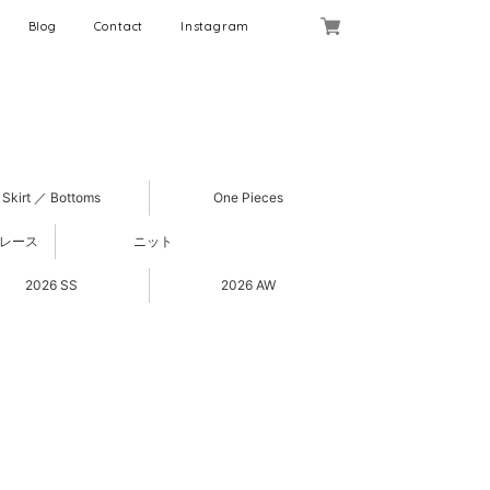
Blog
Contact
Instagram
Skirt ／ Bottoms
One Pieces
 レース
ニット
2026 SS
2026 AW