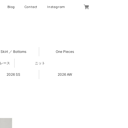
Blog
Contact
Instagram
Skirt ／ Bottoms
One Pieces
 レース
ニット
2026 SS
2026 AW