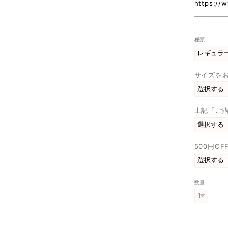
https://
————
種類
サイズをお
上記「ご
500円O
数量