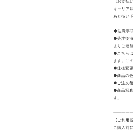
【お支払い
キャリア決済（
あと払い 
◆注意事
●受注後
よりご連
●こちら
ます。こ
●仕様変
●商品の
●ご注文
●商品写
す。
————
【ご利用
ご購入前