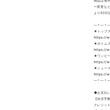
商品は海
ー変更な
より60
—＊—＊
★トップ
https://
★ボトム
https://
★ワンピー
https://
★シューズ
https://
—＊—＊
◆お支払
【決済手
クレジッ