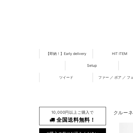
【即納！】Early delivery
HIT ITEM
Setup
ツイード
ファー ／ ボア ／ フ
10,000円以上ご購入で
クルーネッ
全国送料無料！