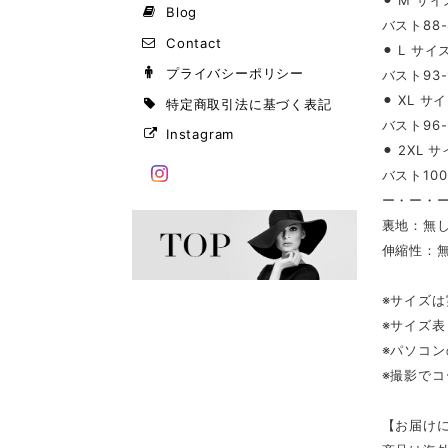
⚫︎ M サイ
Blog
バスト88-
Contact
⚫︎ L サイ
プライバシーポリシー
バスト93-
⚫︎ XL サ
特定商取引法に基づく表記
バスト96-
Instagram
⚫︎ 2XL 
バスト100
ー・ー・
裏地：無
伸縮性：
※サイズ
※サイズ
※パソコ
※撮影で
【お届け