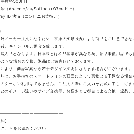
手数料300円】
docomo/au/Softbank/Y!mobile）
Pay ID 決済（コンビニお支払い）
項
海外メーカー注文になるため、在庫の変動状況により商品をご用意できな
絡後、キャンセルご返金を致します。
は輸入品となります。日本製とは検品基準が異なる為、新品未使用品でも
のような場合の交換、返品はご遠慮頂いております。
更により、商品写真から若干デザイン変更になります場合がございます。
色味は、お手持ちのスマートフォンの画面によって実物と若干異なる場合
後のクーポン利用はできません。ご注文の際にご入力をお願い申し上げま
真とのイメージ違いやサイズ交換等、お客さまご都合による交換、返品、
————————————————
規約】
にこちらをお読みください