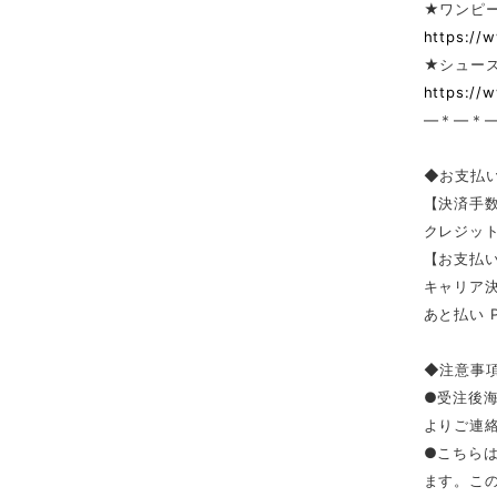
★ワンピー
https://
★シューズ
https://
—＊—＊
◆お支払
【決済手
クレジッ
【お支払い
キャリア決済（
あと払い 
◆注意事
●受注後
よりご連
●こちら
ます。こ