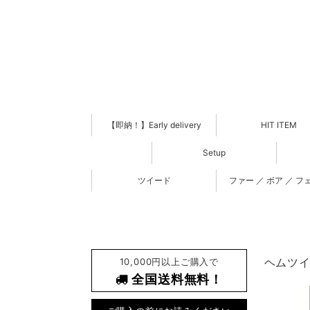
【即納！】Early delivery
HIT ITEM
Setup
ツイード
ファー ／ ボア ／ フ
10,000円以上ご購入で
ヘムツイス
全国送料無料！