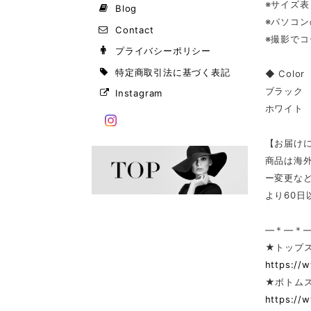
※サイズ
Blog
※パソコ
Contact
※撮影で
プライバシーポリシー
特定商取引法に基づく表記
◆ Color
ブラック
Instagram
ホワイト
【お届け
商品は海
ー変更な
より60
—＊—＊
★トップ
https://
★ボトム
https://