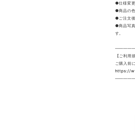
●仕様変
●商品の
●ご注文
●商品写
す。
————
【ご利用
ご購入前
https://
————