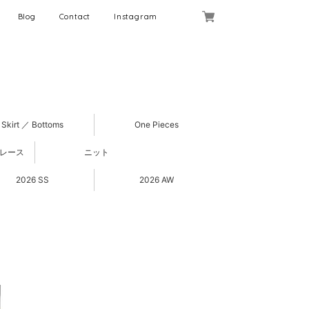
Blog
Contact
Instagram
Skirt ／ Bottoms
One Pieces
 レース
ニット
2026 SS
2026 AW