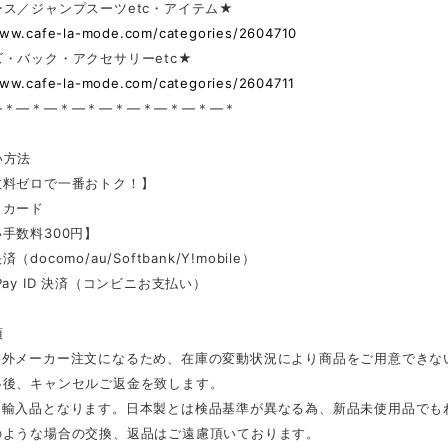
ス／ジャンプスーツetc・アイテム★
www.cafe-la-mode.com/categories/2604710
・バック・アクセサリーetc★
www.cafe-la-mode.com/categories/2604711
—＊—＊—＊—＊—＊—＊—＊—＊—＊
い方法
数料ゼロで一番おトク！】
トカード
手数料300円】
docomo/au/Softbank/Y!mobile）
Pay ID 決済（コンビニお支払い）
項
海外メーカー注文になるため、在庫の変動状況により商品をご用意できな
絡後、キャンセルご返金を致します。
は輸入品となります。日本製とは検品基準が異なる為、新品未使用品でも
のような場合の交換、返品はご遠慮頂いております。