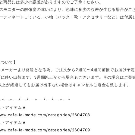
表と商品には多少の誤差がありますのでご了承ください。
ンのモニターの解像度の違いにより、色味に多少の誤差が生じる場合がご
コーディネートしている、小物（バック・靴・アクセサリーなど）は付属
について】
外メーカーより発送となる為、ご注文から2週間〜4週間前後でお届け予
どに伴い出荷まで、3週間以上かかる場合もございます。その場合はご登
日以上が経過してもお届け出来ない場合はキャンセルご返金を致します。
—＊—＊—＊—＊—＊—＊—＊—＊—＊
ス・アイテム★
www.cafe-la-mode.com/categories/2604708
ス・アイテム★
www.cafe-la-mode.com/categories/2604709