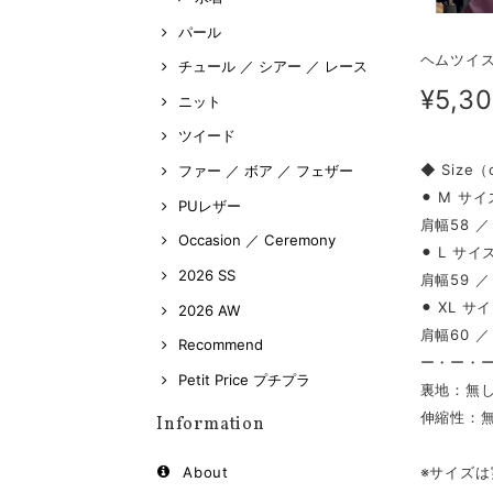
パール
ヘムツイス
チュール ／ シアー ／ レース
¥5,3
ニット
ツイード
◆ Size
ファー ／ ボア ／ フェザー
⚫︎ M サイ
PUレザー
肩幅58 ／
Occasion ／ Ceremony
⚫︎ L サイ
2026 SS
肩幅59 ／
⚫︎ XL サ
2026 AW
肩幅60 ／
Recommend
ー・ー・
Petit Price プチプラ
裏地：無
伸縮性：
Information
※サイズ
About