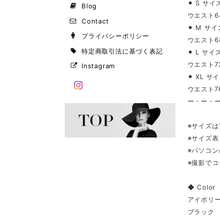
⚫︎ S サイ
Blog
ウエスト64
Contact
⚫︎ M サイ
プライバシーポリシー
ウエスト68
特定商取引法に基づく表記
⚫︎ L サイ
ウエスト72
Instagram
⚫︎ XL サ
ウエスト76
ー・ー・
※サイズ
※サイズ
※パソコ
※撮影で
◆ Color
アイボリ
ブラック