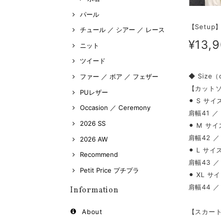
パール
【Setu
チュール ／ シアー ／ レース
¥13,
ニット
ツイード
◆ Size
ファー ／ ボア ／ フェザー
【カット
PUレザー
⚫︎ S サイ
Occasion ／ Ceremony
肩幅41 ／
2026 SS
⚫︎ M サイ
肩幅42 ／
2026 AW
⚫︎ L サイ
Recommend
肩幅43 ／
Petit Price プチプラ
⚫︎ XL サ
肩幅44 ／
Information
【スカー
About