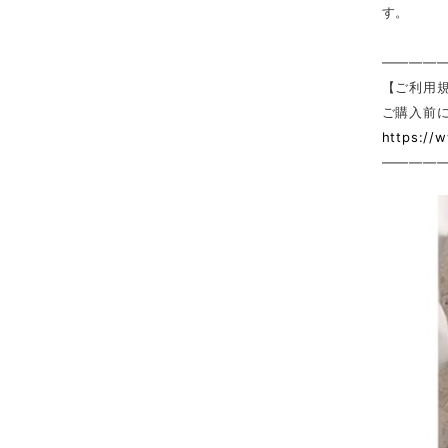
す。
————
【ご利用
ご購入前
https://
————