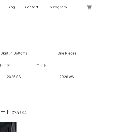
Blog
Contact
Instagram
Skirt ／ Bottoms
One Pieces
 レース
ニット
2026 SS
2026 AW
 235124