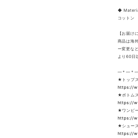
◆ Materi
コットン
【お届け
商品は海
ー変更な
より60
—＊—＊
★トップ
https://
★ボトム
https://
★ワンピー
https://
★シューズ
https://