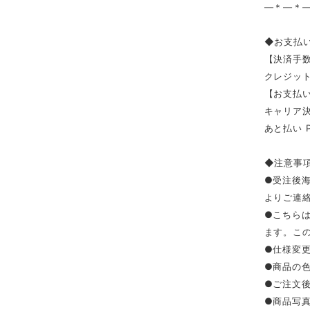
—＊—＊
◆お支払
【決済手
クレジッ
【お支払い
キャリア決済（
あと払い 
◆注意事
●受注後
よりご連
●こちら
ます。こ
●仕様変
●商品の
●ご注文
●商品写