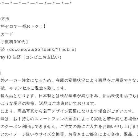
—＊—＊—＊—＊—＊—＊—＊—＊—＊
い方法
数料ゼロで一番おトク！】
トカード
手数料300円】
docomo/au/Softbank/Y!mobile）
Pay ID 決済（コンビニお支払い）
項
海外メーカー注文になるため、在庫の変動状況により商品をご用意できな
絡後、キャンセルご返金を致します。
は輸入品となります。日本製とは検品基準が異なる為、新品未使用品でも
のような場合の交換、返品はご遠慮頂いております。
更により、商品写真から若干デザイン変更になります場合がございます。
色味は、お手持ちのスマートフォンの画面によって実物と若干異なる場合
後のクーポン利用はできません。ご注文の際にご入力をお願い申し上げま
真とのイメージ違いやサイズ交換等、お客さまご都合による交換、返品、