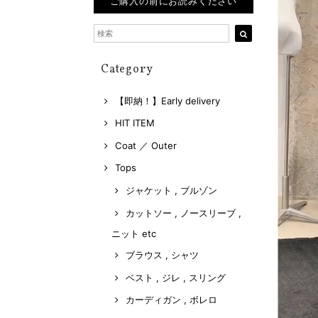
ご購入の前にお読みください
Category
【即納！】Early delivery
HIT ITEM
Coat ／ Outer
Tops
ジャケット , ブルゾン
カットソー , ノースリーブ ,
ニット etc
ブラウス , シャツ
ベスト , ジレ , スリング
カーディガン , ボレロ