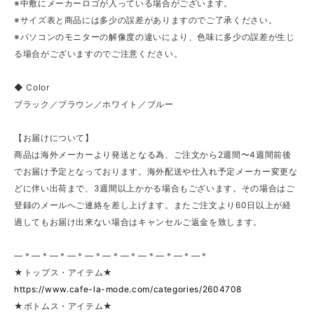
※中敷にメーカーロゴが入っている場合がございます。
※サイズ表と商品には多少の誤差がありますのでご了承ください。
※パソコンのモニターの解像度の違いにより、色味に多少の誤差が生じ
る場合がございますのでご注意ください。
◆ Color
ブラック／ブラウン／ホワイト／ブルー
【お届けについて】
商品は海外メーカーより発送となる為、ご注文から2週間〜4週間前後
でお届け予定となっております。海外配送や仕入れ予定メーカー変更な
どに伴い出荷まで、3週間以上かかる場合もございます。その場合はご
登録のメールへご連絡を差し上げます。またご注文より60日以上が経
過してもお届け出来ない場合はキャンセルご返金を致します。
—＊—＊—＊—＊—＊—＊—＊—＊—＊—＊—＊
★トップス・アイテム★
https://www.cafe-la-mode.com/categories/2604708
★ボトムス・アイテム★