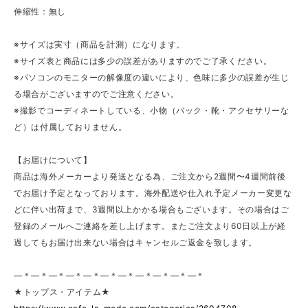
伸縮性：無し
※サイズは実寸（商品を計測）になります。
※サイズ表と商品には多少の誤差がありますのでご了承ください。
※パソコンのモニターの解像度の違いにより、色味に多少の誤差が生じ
る場合がございますのでご注意ください。
※撮影でコーディネートしている、小物（バック・靴・アクセサリーな
ど）は付属しておりません。
【お届けについて】
商品は海外メーカーより発送となる為、ご注文から2週間〜4週間前後
でお届け予定となっております。海外配送や仕入れ予定メーカー変更な
どに伴い出荷まで、3週間以上かかる場合もございます。その場合はご
登録のメールへご連絡を差し上げます。またご注文より60日以上が経
過してもお届け出来ない場合はキャンセルご返金を致します。
—＊—＊—＊—＊—＊—＊—＊—＊—＊—＊—＊
★トップス・アイテム★