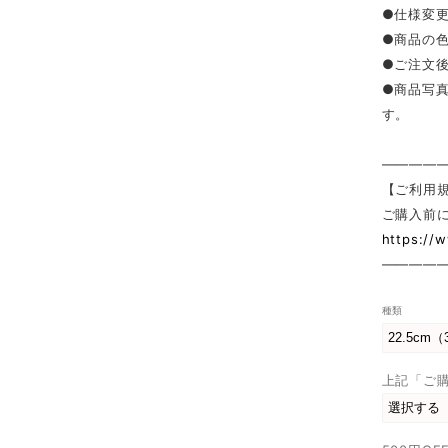
●仕様変
●商品の
●ご注文
●商品写
す。
————
【ご利用
ご購入前
https://
————
種類
上記「ご