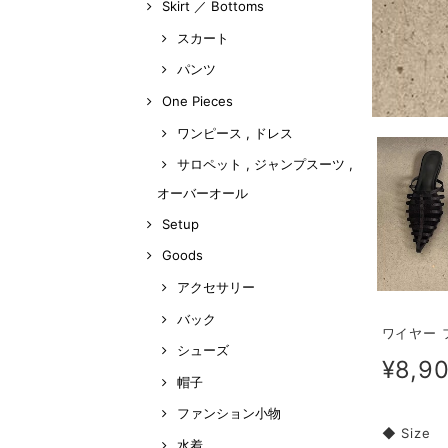
Skirt ／ Bottoms
スカート
パンツ
One Pieces
ワンピース , ドレス
サロペット , ジャンプスーツ ,
オーバーオール
Setup
Goods
アクセサリー
バック
ワイヤー 
シューズ
¥8,9
帽子
ファンション小物
◆ Size
水着