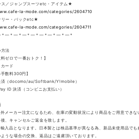
ス／ジャンプスーツetc・アイテム★
www.cafe-la-mode.com/categories/2604710
リー・バックetc★
www.cafe-la-mode.com/categories/2604711
—＊—＊—＊—＊—＊—＊—＊—＊—＊
い方法
数料ゼロで一番おトク！】
トカード
手数料300円】
docomo/au/Softbank/Y!mobile）
Pay ID 決済（コンビニお支払い）
項
海外メーカー注文になるため、在庫の変動状況により商品をご用意できな
絡後、キャンセルご返金を致します。
は輸入品となります。日本製とは検品基準が異なる為、新品未使用品でも
のような場合の交換、返品はご遠慮頂いております。