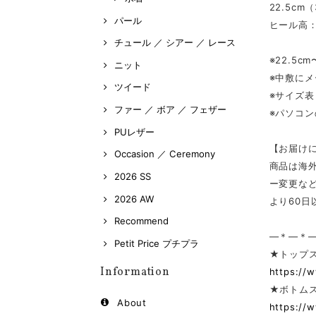
22.5cm
パール
ヒール高：
チュール ／ シアー ／ レース
※22.5
ニット
※中敷に
ツイード
※サイズ
ファー ／ ボア ／ フェザー
※パソコ
PUレザー
【お届け
Occasion ／ Ceremony
商品は海
2026 SS
ー変更な
2026 AW
より60
Recommend
—＊—＊
Petit Price プチプラ
★トップ
Information
https://
★ボトム
About
https://