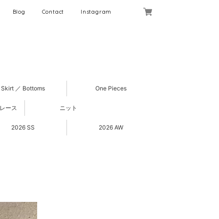
Blog
Contact
Instagram
Skirt ／ Bottoms
One Pieces
 レース
ニット
2026 SS
2026 AW