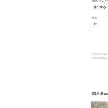
500円O
数量
※別途送料が
※¥10,00
関連商