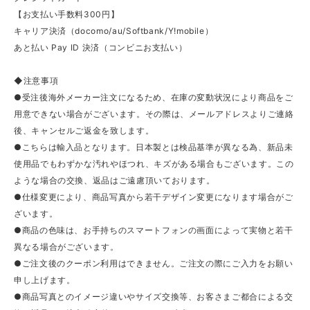
【お支払い手数料300円】
キャリア決済（docomo/au/Softbank/Y!mobile）
あと払い Pay ID 決済（コンビニお支払い）
◆注意事項
●受注後海外メーカー注文になるため、在庫の変動状況により商品をご
用意できない場合がございます。その際は、メールアドレスよりご連絡
後、キャンセルご返金を致します。
●こちらは輸入品となります。日本製とは検品基準が異なる為、新品未
使用品でもわずかな汚れやほつれ、キズがある場合もございます。この
ような場合の交換、返品はご遠慮頂いております。
●仕様変更により、商品写真から若干デザイン変更になります場合がご
ざいます。
●商品の色味は、お手持ちのスマートフォンの画面によって実物と若干
異なる場合がございます。
●ご注文後のクーポン利用はできません。ご注文の際にご入力をお願い
申し上げます。
●商品写真とのイメージ違いやサイズ交換等、お客さまご都合による交