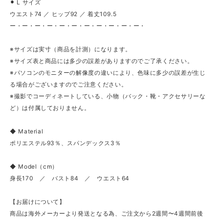
⚫︎ L サイズ
ウエスト74 ／ ヒップ92 ／ 着丈109.5
ー・ー・ー・ー・ー・ー・ー・ー・ー・ー・ー・
※サイズは実寸（商品を計測）になります。
※サイズ表と商品には多少の誤差がありますのでご了承ください。
※パソコンのモニターの解像度の違いにより、色味に多少の誤差が生じ
る場合がございますのでご注意ください。
※撮影でコーディネートしている、小物（バック・靴・アクセサリーな
ど）は付属しておりません。
◆ Material
ポリエステル93％、スパンデックス3％
◆ Model（cm）
身長170 ／ バスト84 ／ ウエスト64
【お届けについて】
商品は海外メーカーより発送となる為、ご注文から2週間〜4週間前後