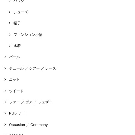
バック
シューズ
帽子
ファンション小物
水着
パール
チュール ／ シアー ／ レース
ニット
ツイード
ファー ／ ボア ／ フェザー
PUレザー
Occasion ／ Ceremony