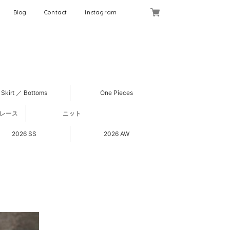
Blog
Contact
Instagram
Skirt ／ Bottoms
One Pieces
 レース
ニット
2026 SS
2026 AW