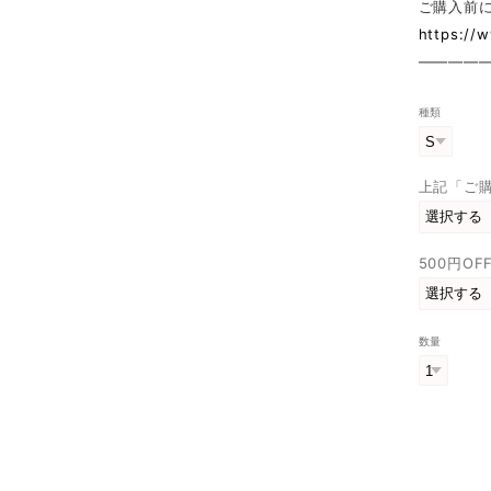
ご購入前
https://
————
種類
上記「ご
500円O
数量