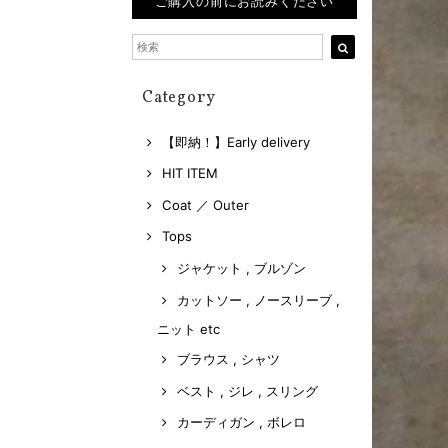
ご購入の前にお読みください
Category
【即納！】Early delivery
HIT ITEM
Coat ／ Outer
Tops
ジャケット , ブルゾン
カットソー , ノースリーブ ,
ニット etc
ブラウス , シャツ
ベスト , ジレ , スリング
カーディガン , ボレロ