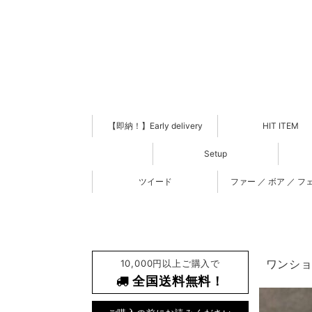
【即納！】Early delivery
HIT ITEM
Setup
ツイード
ファー ／ ボア ／ フ
10,000円以上ご購入で
ワンショル
全国送料無料！