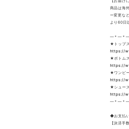
【お届け
商品は海
ー変更な
より60
—＊—＊
★トップ
https://
★ボトム
https://
★ワンピー
https://
★シューズ
https://
—＊—＊
◆お支払
【決済手