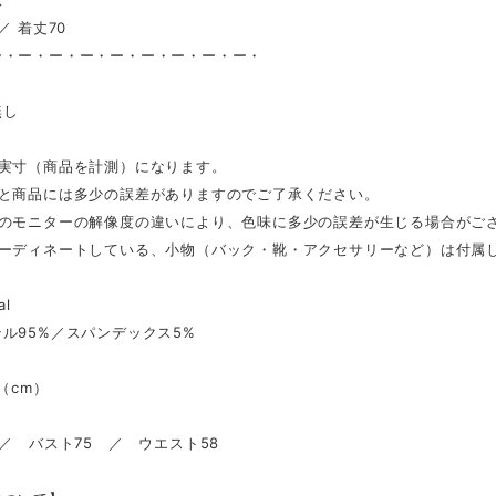
ズ
／ 着丈70
ー・ー・ー・ー・ー・ー・ー・ー・ー・
し
無し
は実寸（商品を計測）になります。
表と商品には多少の誤差がありますのでご了承ください。
ンのモニターの解像度の違いにより、色味に多少の誤差が生じる場合がご
コーディネートしている、小物（バック・靴・アクセサリーなど）は付属
al
ル95%／スパンデックス5%
l（cm）
 ／ バスト75 ／ ウエスト58