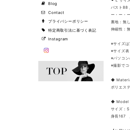
⚫︎ L サイ
Blog
バスト88 
Contact
ー・ー・
プライバシーポリシー
裏地：無
伸縮性：
特定商取引法に基づく表記
Instagram
※サイズ
※サイズ
※パソコ
※撮影で
◆ Materi
ポリエステ
◆ Mode
サイズ：S
身長167