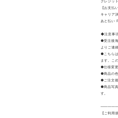
クレジッ
【お支払い
キャリア決済（
あと払い 
◆注意事
●受注後
よりご連
●こちら
ます。こ
●仕様変
●商品の
●ご注文
●商品写
す。
————
【ご利用