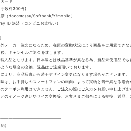
トカード
手数料300円】
docomo/au/Softbank/Y!mobile）
Pay ID 決済（コンビニお支払い）
項
海外メーカー注文になるため、在庫の変動状況により商品をご用意できな
絡後、キャンセルご返金を致します。
は輸入品となります。日本製とは検品基準が異なる為、新品未使用品でも
のような場合の交換、返品はご遠慮頂いております。
更により、商品写真から若干デザイン変更になります場合がございます。
色味は、お手持ちのスマートフォンの画面によって実物と若干異なる場合
後のクーポン利用はできません。ご注文の際にご入力をお願い申し上げま
真とのイメージ違いやサイズ交換等、お客さまご都合による交換、返品、
————————————————
規約】