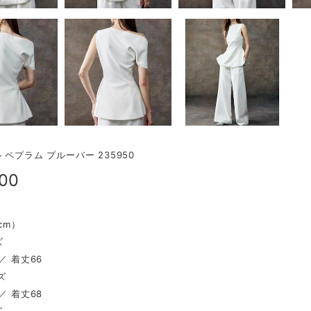
 ペプラム プルーバー 235950
900
（cm）
ズ
／ 着丈66
ズ
／ 着丈68