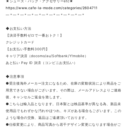
★シューズ・バック・アクセサリーetc★
https://www.cafe-la-mode.com/categories/2604711
—＊—＊—＊—＊—＊—＊—＊—＊—＊—＊—＊
◆お支払い方法
【決済手数料ゼロで一番おトク！】
クレジットカード
【お支払い手数料300円】
キャリア決済（docomo/au/Softbank/Y!mobile）
あと払い Pay ID 決済（コンビニお支払い）
◆注意事項
●受注後海外メーカー注文になるため、在庫の変動状況により商品をご
用意できない場合がございます。その際は、メールアドレスよりご連絡
後、キャンセルご返金を致します。
●こちらは輸入品となります。日本製とは検品基準が異なる為、新品未
使用品でもわずかな汚れやほつれ、キズがある場合もございます。この
ような場合の交換、返品はご遠慮頂いております。
●仕様変更により、商品写真から若干デザイン変更になります場合がご