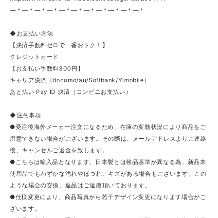
—＊—＊—＊—＊—＊—＊—＊—＊—＊—＊—＊
◆お支払い方法
【決済手数料ゼロで一番おトク！】
クレジットカード
【お支払い手数料300円】
キャリア決済（docomo/au/Softbank/Y!mobile）
あと払い Pay ID 決済（コンビニお支払い）
◆注意事項
●受注後海外メーカー注文になるため、在庫の変動状況により商品をご
用意できない場合がございます。その際は、メールアドレスよりご連絡
後、キャンセルご返金を致します。
●こちらは輸入品となります。日本製とは検品基準が異なる為、新品未
使用品でもわずかな汚れやほつれ、キズがある場合もございます。この
ような場合の交換、返品はご遠慮頂いております。
●仕様変更により、商品写真から若干デザイン変更になります場合がご
ざいます。