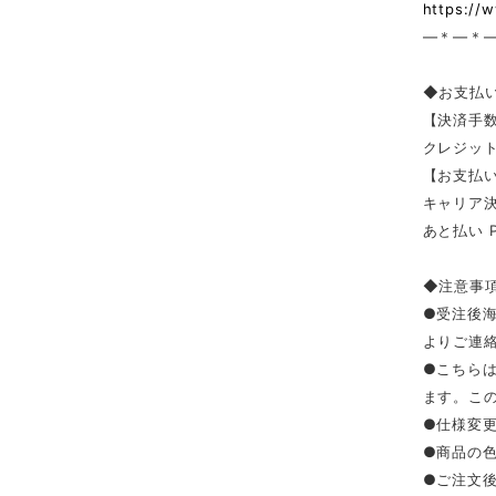
https://
—＊—＊
◆お支払
【決済手
クレジッ
【お支払い
キャリア決済（
あと払い 
◆注意事
●受注後
よりご連
●こちら
ます。こ
●仕様変
●商品の
●ご注文