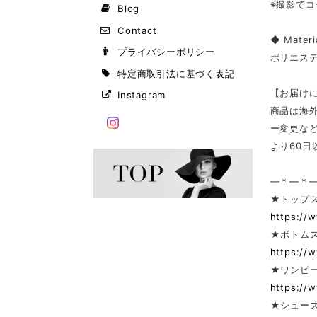
※撮影で
Blog
Contact
◆ Materi
プライバシーポリシー
ポリエス
特定商取引法に基づく表記
【お届け
Instagram
商品は海
ー変更な
より60
—＊—＊
★トップ
https://
★ボトム
https://
★ワンピー
https://
★シューズ