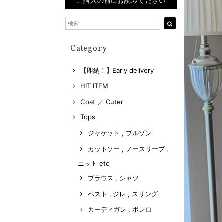
ご購入の前にお読みください
Category
【即納！】Early delivery
HIT ITEM
Coat ／ Outer
Tops
ジャケット , ブルゾン
カットソー , ノースリーブ ,
ニット etc
ブラウス , シャツ
ベスト , ジレ , スリング
カーディガン , ボレロ