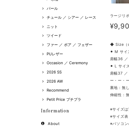
パール
ラージリボ
チュール ／ シアー ／ レース
¥9,9
ニット
ツイード
◆ Size
ファー ／ ボア ／ フェザー
⚫︎ M サイ
PUレザー
肩幅36 ／
Occasion ／ Ceremony
⚫︎ L サイ
2026 SS
肩幅37 ／
ー・ー・
2026 AW
裏地：無
Recommend
伸縮性：
Petit Price プチプラ
※サイズ
Information
※サイズ
※パソコ
About