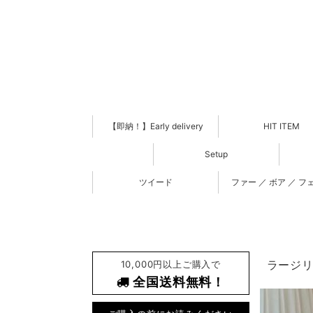
【即納！】Early delivery
HIT ITEM
Setup
ツイード
ファー ／ ボア ／ フ
10,000円以上ご購入で
ラージリ
全国送料無料！