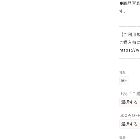
●商品写
す。
————
【ご利用
ご購入前
https://
————
種類
上記「ご
500円O
数量