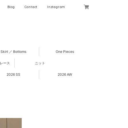
Blog
Contact
Instagram
Skirt ／ Bottoms
One Pieces
 レース
ニット
2026 SS
2026 AW