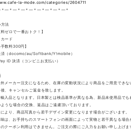
www.cafe-la-mode.com/categories/2604711
—＊—＊—＊—＊—＊—＊—＊—＊—＊
い方法
数料ゼロで一番おトク！】
トカード
手数料300円】
docomo/au/Softbank/Y!mobile）
Pay ID 決済（コンビニお支払い）
項
海外メーカー注文になるため、在庫の変動状況により商品をご用意できな
絡後、キャンセルご返金を致します。
は輸入品となります。日本製とは検品基準が異なる為、新品未使用品でも
のような場合の交換、返品はご遠慮頂いております。
更により、商品写真から若干デザイン変更になります場合がございます。
色味は、お手持ちのスマートフォンの画面によって実物と若干異なる場合
後のクーポン利用はできません。ご注文の際にご入力をお願い申し上げま