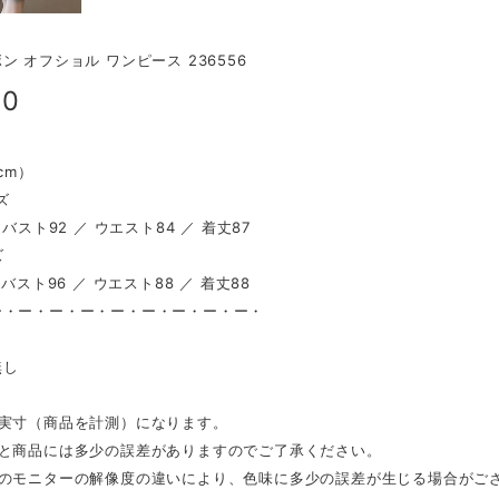
ン オフショル ワンピース 236556
00
（cm）
ズ
 バスト92 ／ ウエスト84 ／ 着丈87
ズ
 バスト96 ／ ウエスト88 ／ 着丈88
ー・ー・ー・ー・ー・ー・ー・ー・ー・
し
無し
は実寸（商品を計測）になります。
表と商品には多少の誤差がありますのでご了承ください。
ンのモニターの解像度の違いにより、色味に多少の誤差が生じる場合がご