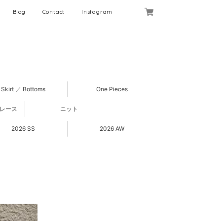
Blog
Contact
Instagram
Skirt ／ Bottoms
One Pieces
 レース
ニット
2026 SS
2026 AW