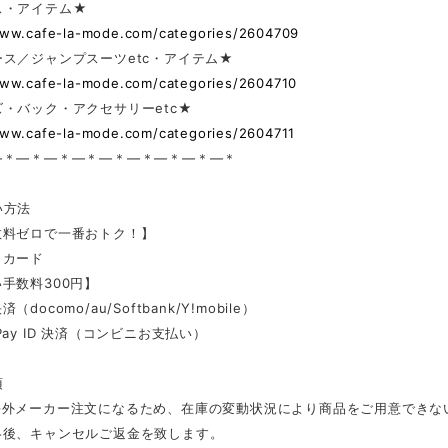
ス・アイテム★
www.cafe-la-mode.com/categories/2604709
ス／ジャンプスーツetc・アイテム★
www.cafe-la-mode.com/categories/2604710
・バック・アクセサリーetc★
www.cafe-la-mode.com/categories/2604711
—＊—＊—＊—＊—＊—＊—＊—＊—＊
い方法
数料ゼロで一番おトク！】
トカード
手数料300円】
docomo/au/Softbank/Y!mobile）
Pay ID 決済（コンビニお支払い）
項
海外メーカー注文になるため、在庫の変動状況により商品をご用意できな
絡後、キャンセルご返金を致します。