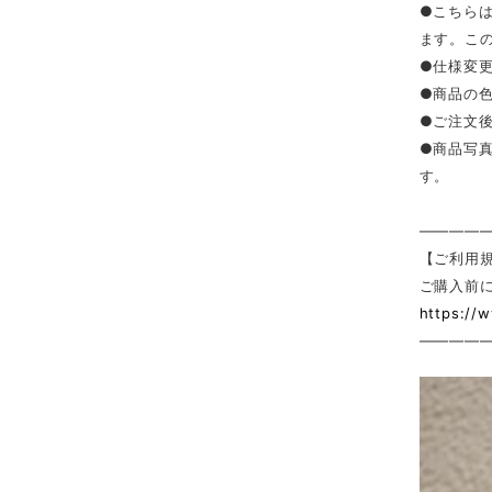
●こちら
ます。こ
●仕様変
●商品の
●ご注文
●商品写
す。
————
【ご利用
ご購入前
https://
————