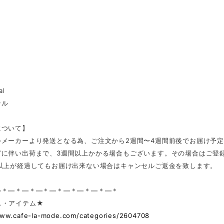
al
テル
について】
外メーカーより発送となる為、ご注文から2週間〜4週間前後でお届け予
どに伴い出荷まで、3週間以上かかる場合もございます。その場合はご登
日以上が経過してもお届け出来ない場合はキャンセルご返金を致します。
—＊—＊—＊—＊—＊—＊—＊—＊—＊
ス・アイテム★
www.cafe-la-mode.com/categories/2604708