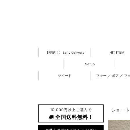
【即納！】Early delivery
HIT ITEM
Setup
ツイード
ファー ／ ボア ／ フ
10,000円以上ご購入で
ショート
全国送料無料！