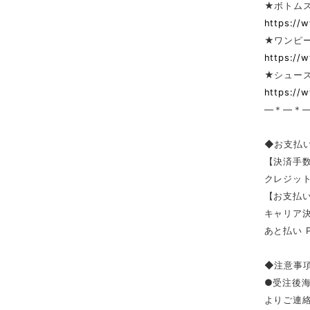
★ボトム
https://
★ワンピー
https://
★シューズ
https://
—＊—＊
◆お支払
【決済手
クレジッ
【お支払い
キャリア決済（
あと払い 
◆注意事
●受注後
よりご連