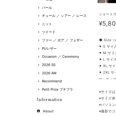
パール
ショートス
チュール ／ シアー ／ レース
¥5,8
ニット
ツイード
◆ Size
ファー ／ ボア ／ フェザー
⚫︎ S サイ
PUレザー
⚫︎ M サイ
Occasion ／ Ceremony
⚫︎ L サイ
2026 SS
⚫︎ XL サ
⚫︎ 2XL 
2026 AW
ー・ー・
Recommend
Petit Price プチプラ
※サイズ
※サイズ
Information
※パソコ
※撮影で
About