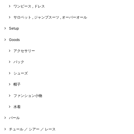
ワンピース , ドレス
サロペット , ジャンプスーツ , オーバーオール
Setup
Goods
アクセサリー
バック
シューズ
帽子
ファンション小物
水着
パール
チュール ／ シアー ／ レース