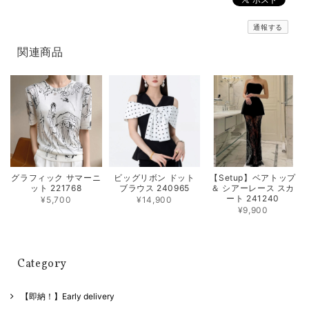
通報する
関連商品
グラフィック サマーニ
ビッグリボン ドット
【Setup】ベアトップ
ット 221768
ブラウス 240965
＆ シアーレース スカ
ート 241240
¥5,700
¥14,900
¥9,900
Category
【即納！】Early delivery