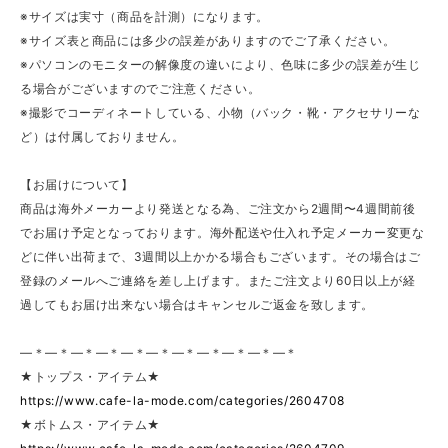
※サイズは実寸（商品を計測）になります。
※サイズ表と商品には多少の誤差がありますのでご了承ください。
※パソコンのモニターの解像度の違いにより、色味に多少の誤差が生じ
る場合がございますのでご注意ください。
※撮影でコーディネートしている、小物（バック・靴・アクセサリーな
ど）は付属しておりません。
【お届けについて】
商品は海外メーカーより発送となる為、ご注文から2週間〜4週間前後
でお届け予定となっております。海外配送や仕入れ予定メーカー変更な
どに伴い出荷まで、3週間以上かかる場合もございます。その場合はご
登録のメールへご連絡を差し上げます。またご注文より60日以上が経
過してもお届け出来ない場合はキャンセルご返金を致します。
—＊—＊—＊—＊—＊—＊—＊—＊—＊—＊—＊
★トップス・アイテム★
https://www.cafe-la-mode.com/categories/2604708
★ボトムス・アイテム★