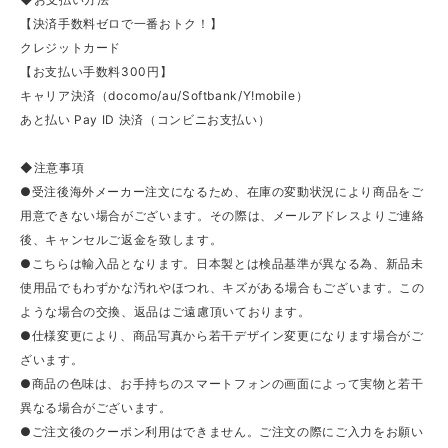
【決済手数料ゼロで一番おトク！】
クレジットカード
【お支払い手数料300円】
キャリア決済（docomo/au/Softbank/Y!mobile）
あと払い Pay ID 決済（コンビニお支払い）
◆注意事項
●受注後海外メーカー注文になるため、在庫の変動状況により商品をご
用意できない場合がございます。その際は、メールアドレスよりご連絡
後、キャンセルご返金を致します。
●こちらは輸入品となります。日本製とは検品基準が異なる為、新品未
使用品でもわずかな汚れやほつれ、キズがある場合もございます。この
ような場合の交換、返品はご遠慮頂いております。
●仕様変更により、商品写真から若干デザイン変更になります場合がご
ざいます。
●商品の色味は、お手持ちのスマートフォンの画面によって実物と若干
異なる場合がございます。
●ご注文後のクーポン利用はできません。ご注文の際にご入力をお願い