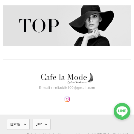
E-mail：
reikokih100@gmail.com