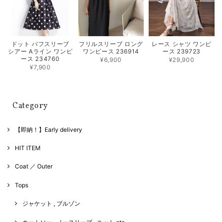
フリルスリーブ ロング
レース シャツ ワンピ
ドット パフスリーブ
ワンピース 236914
ース 239723
シアー Aライン ワンピ
ース 234760
¥6,900
¥29,900
¥7,900
Category
【即納！】Early delivery
HIT ITEM
Coat ／ Outer
Tops
ジャケット , ブルゾン