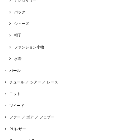
アクセサリー
バック
シューズ
帽子
ファンション小物
水着
パール
チュール ／ シアー ／ レース
ニット
ツイード
ファー ／ ボア ／ フェザー
PUレザー