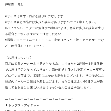
伸縮性：無し
※サイズは実寸（商品を計測）になります。
※サイズ表と商品には多少の誤差がありますのでご了承ください。
※パソコンのモニターの解像度の違いにより、色味に多少の誤差が生じ
る場合がございますのでご注意ください。
※撮影でコーディネートしている、小物（バック・靴・アクセサリーな
ど）は付属しておりません。
【お届けについて】
商品は海外メーカーより発送となる為、ご注文から2週間〜4週間前後
でお届け予定となっております。海外配送や仕入れ予定メーカー変更な
どに伴い出荷まで、3週間以上かかる場合もございます。その場合はご
登録のメールへご連絡を差し上げます。またご注文より60日以上が経
過してもお届け出来ない場合はキャンセルご返金を致します。
—＊—＊—＊—＊—＊—＊—＊—＊—＊—＊—＊
★トップス・アイテム★