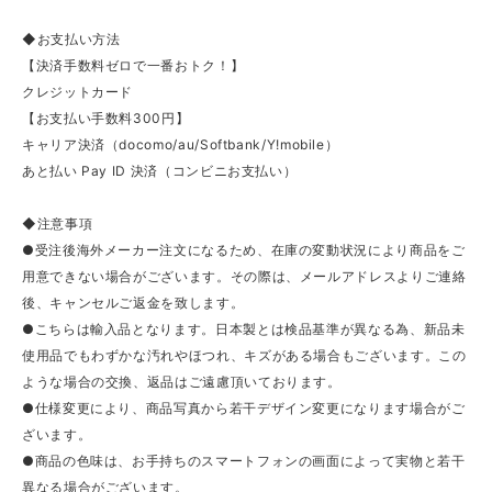
◆お支払い方法
【決済手数料ゼロで一番おトク！】
クレジットカード
【お支払い手数料300円】
キャリア決済（docomo/au/Softbank/Y!mobile）
あと払い Pay ID 決済（コンビニお支払い）
◆注意事項
●受注後海外メーカー注文になるため、在庫の変動状況により商品をご
用意できない場合がございます。その際は、メールアドレスよりご連絡
後、キャンセルご返金を致します。
●こちらは輸入品となります。日本製とは検品基準が異なる為、新品未
使用品でもわずかな汚れやほつれ、キズがある場合もございます。この
ような場合の交換、返品はご遠慮頂いております。
●仕様変更により、商品写真から若干デザイン変更になります場合がご
ざいます。
●商品の色味は、お手持ちのスマートフォンの画面によって実物と若干
異なる場合がございます。