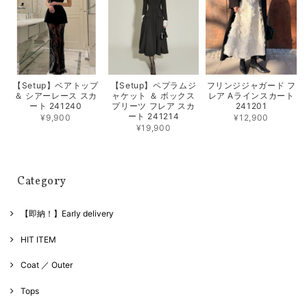
【Setup】ベアトップ
【Setup】ペプラムジ
フリンジジャガード フ
＆ シアーレース スカ
ャケット ＆ ボックス
レア Aラインスカート
ート 241240
プリーツ フレア スカ
241201
ート 241214
¥9,900
¥12,900
¥19,900
Category
【即納！】Early delivery
HIT ITEM
Coat ／ Outer
Tops