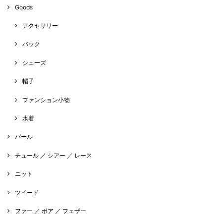
Goods
アクセサリー
バック
シューズ
帽子
ファンション小物
水着
パール
チュール ／ シアー ／ レース
ニット
ツイード
ファー ／ ボア ／ フェザー