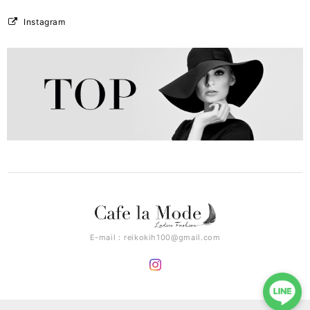
Instagram
E-mail：
reikokih100@gmail.com