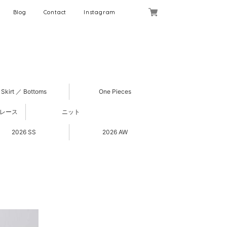
Blog
Contact
Instagram
Skirt ／ Bottoms
One Pieces
 レース
ニット
2026 SS
2026 AW