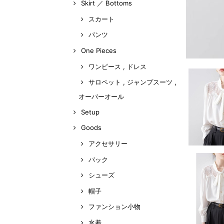
Skirt ／ Bottoms
スカート
パンツ
One Pieces
ワンピース , ドレス
サロペット , ジャンプスーツ ,
オーバーオール
Setup
Goods
アクセサリー
バック
シューズ
帽子
ファンション小物
水着