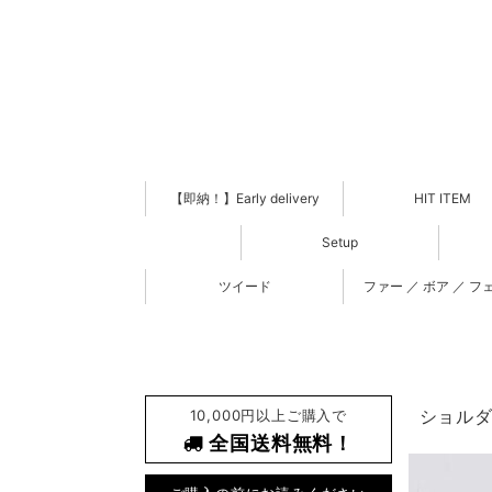
【即納！】Early delivery
HIT ITEM
Setup
ツイード
ファー ／ ボア ／ フ
10,000円以上ご購入で
ショルダー
全国送料無料！