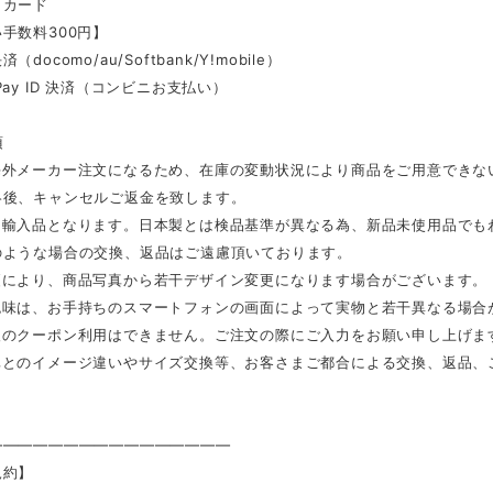
トカード
手数料300円】
docomo/au/Softbank/Y!mobile）
Pay ID 決済（コンビニお支払い）
項
海外メーカー注文になるため、在庫の変動状況により商品をご用意できな
絡後、キャンセルご返金を致します。
は輸入品となります。日本製とは検品基準が異なる為、新品未使用品でも
のような場合の交換、返品はご遠慮頂いております。
更により、商品写真から若干デザイン変更になります場合がございます。
色味は、お手持ちのスマートフォンの画面によって実物と若干異なる場合
後のクーポン利用はできません。ご注文の際にご入力をお願い申し上げま
真とのイメージ違いやサイズ交換等、お客さまご都合による交換、返品、
————————————————
規約】