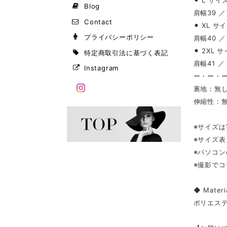
⚫︎ L サイ
Blog
肩幅39 ／
Contact
⚫︎ XL サ
プライバシーポリシー
肩幅40 ／
⚫︎ 2XL 
特定商取引法に基づく表記
肩幅41 ／
Instagram
ー・ー・
裏地：無
伸縮性：
※サイズ
※サイズ
※パソコ
※撮影で
◆ Materi
ポリエステ