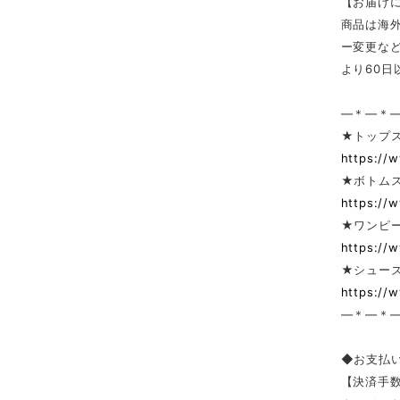
【お届け
商品は海
ー変更な
より60
—＊—＊
★トップ
https://
★ボトム
https://
★ワンピー
https://
★シューズ
https://
—＊—＊
◆お支払
【決済手