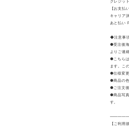
クレジッ
【お支払い
キャリア決済（
あと払い 
◆注意事
●受注後
よりご連
●こちら
ます。こ
●仕様変
●商品の
●ご注文
●商品写
す。
————
【ご利用