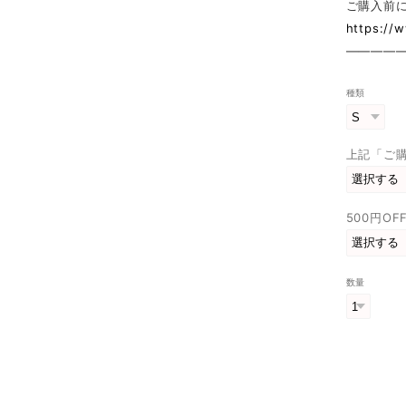
ご購入前
https://
————
種類
上記「ご
500円O
数量