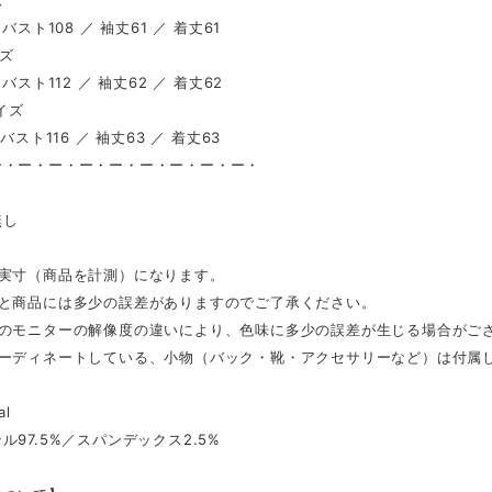
ズ
 バスト108 ／ 袖丈61 ／ 着丈61
イズ
 バスト112 ／ 袖丈62 ／ 着丈62
サイズ
 バスト116 ／ 袖丈63 ／ 着丈63
ー・ー・ー・ー・ー・ー・ー・ー・ー・
し
無し
は実寸（商品を計測）になります。
表と商品には多少の誤差がありますのでご了承ください。
ンのモニターの解像度の違いにより、色味に多少の誤差が生じる場合がご
コーディネートしている、小物（バック・靴・アクセサリーなど）は付属
al
ル97.5%／スパンデックス2.5%