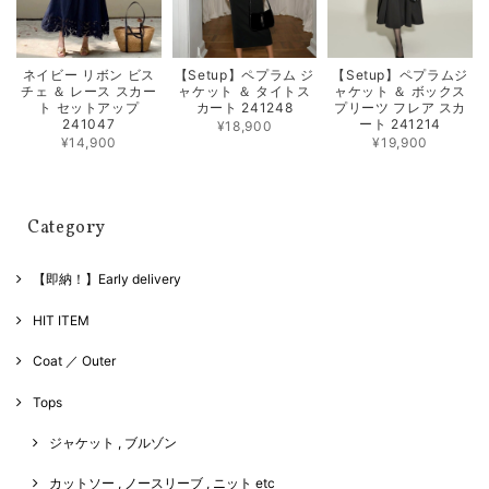
ネイビー リボン ビス
【Setup】ペプラム ジ
【Setup】ペプラムジ
チェ ＆ レース スカー
ャケット ＆ タイトス
ャケット ＆ ボックス
ト セットアップ
カート 241248
プリーツ フレア スカ
241047
ート 241214
¥18,900
¥14,900
¥19,900
Category
【即納！】Early delivery
HIT ITEM
Coat ／ Outer
Tops
ジャケット , ブルゾン
カットソー , ノースリーブ , ニット etc