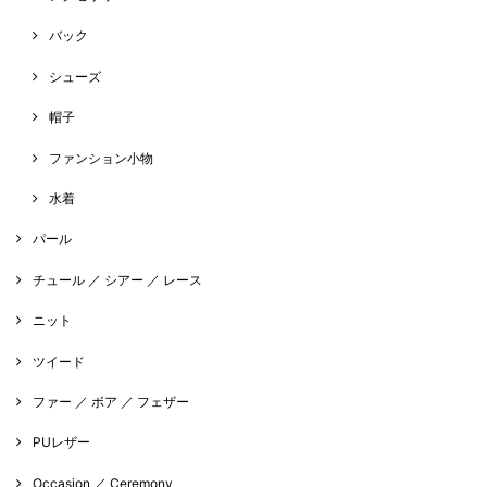
バック
シューズ
帽子
ファンション小物
水着
パール
チュール ／ シアー ／ レース
ニット
ツイード
ファー ／ ボア ／ フェザー
PUレザー
Occasion ／ Ceremony