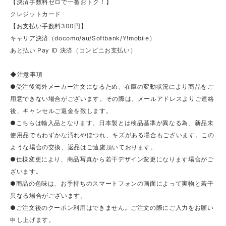
【決済手数料ゼロで一番おトク！】
クレジットカード
【お支払い手数料300円】
キャリア決済（docomo/au/Softbank/Y!mobile）
あと払い Pay ID 決済（コンビニお支払い）
◆注意事項
●受注後海外メーカー注文になるため、在庫の変動状況により商品をご
用意できない場合がございます。その際は、メールアドレスよりご連絡
後、キャンセルご返金を致します。
●こちらは輸入品となります。日本製とは検品基準が異なる為、新品未
使用品でもわずかな汚れやほつれ、キズがある場合もございます。この
ような場合の交換、返品はご遠慮頂いております。
●仕様変更により、商品写真から若干デザイン変更になります場合がご
ざいます。
●商品の色味は、お手持ちのスマートフォンの画面によって実物と若干
異なる場合がございます。
●ご注文後のクーポン利用はできません。ご注文の際にご入力をお願い
申し上げます。