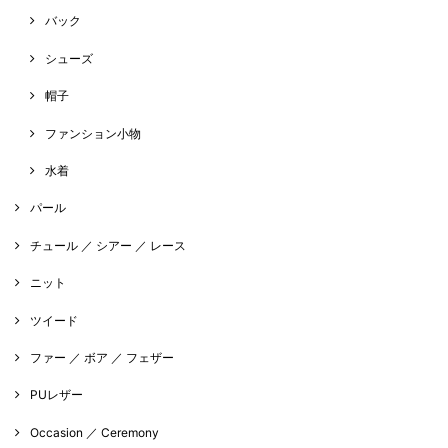
バック
シューズ
帽子
ファンション小物
水着
パール
チュール ／ シアー ／ レース
ニット
ツイード
ファー ／ ボア ／ フェザー
PUレザー
Occasion ／ Ceremony