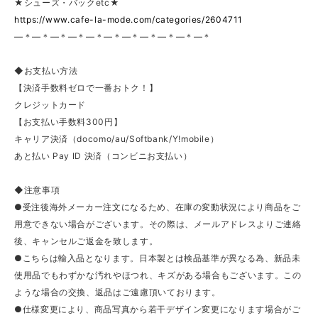
★シューズ・バックetc★
https://www.cafe-la-mode.com/categories/2604711
—＊—＊—＊—＊—＊—＊—＊—＊—＊—＊—＊
◆お支払い方法
【決済手数料ゼロで一番おトク！】
クレジットカード
【お支払い手数料300円】
キャリア決済（docomo/au/Softbank/Y!mobile）
あと払い Pay ID 決済（コンビニお支払い）
◆注意事項
●受注後海外メーカー注文になるため、在庫の変動状況により商品をご
用意できない場合がございます。その際は、メールアドレスよりご連絡
後、キャンセルご返金を致します。
●こちらは輸入品となります。日本製とは検品基準が異なる為、新品未
使用品でもわずかな汚れやほつれ、キズがある場合もございます。この
ような場合の交換、返品はご遠慮頂いております。
●仕様変更により、商品写真から若干デザイン変更になります場合がご