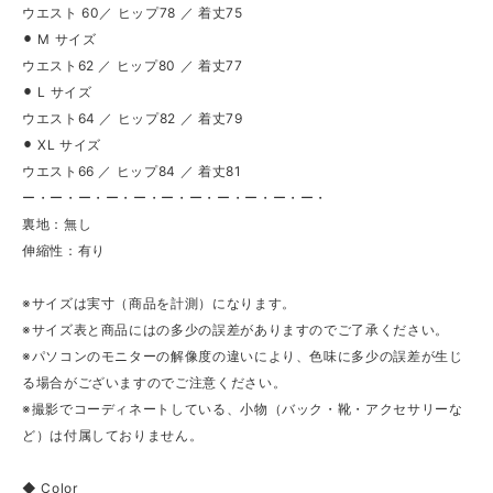
ウエスト 60／ ヒップ78 ／ 着丈75
⚫︎ M サイズ
ウエスト62 ／ ヒップ80 ／ 着丈77
⚫︎ L サイズ
ウエスト64 ／ ヒップ82 ／ 着丈79
⚫︎ XL サイズ
ウエスト66 ／ ヒップ84 ／ 着丈81
ー・ー・ー・ー・ー・ー・ー・ー・ー・ー・ー・
裏地：無し
伸縮性：有り
※サイズは実寸（商品を計測）になります。
※サイズ表と商品にはの多少の誤差がありますのでご了承ください。
※パソコンのモニターの解像度の違いにより、色味に多少の誤差が生じ
る場合がございますのでご注意ください。
※撮影でコーディネートしている、小物（バック・靴・アクセサリーな
ど）は付属しておりません。
◆ Color