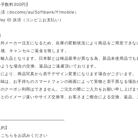
手数料300円】
docomo/au/Softbank/Y!mobile）
Pay ID 決済（コンビニお支払い）
項
海外メーカー注文になるため、在庫の変動状況により商品をご用意できな
絡後、キャンセルご返金を致します。
は輸入品となります。日本製とは検品基準が異なる為、新品未使用品でも
のような場合の交換、返品はご遠慮頂いております。
更により、商品写真から若干デザイン変更になります場合がございます。
色味は、お手持ちのスマートフォンの画面によって実物と若干異なる場合
後のクーポン利用はできません。ご注文の際にご入力をお願い申し上げま
真とのイメージ違いやサイズ交換等、お客さまご都合による交換、返品、
————————————————
規約】
にこちらをお読みください