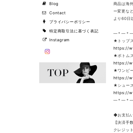
Blog
商品は海
ー変更な
Contact
より60
プライバシーポリシー
特定商取引法に基づく表記
—＊—＊
Instagram
★トップ
https://
★ボトム
https://
★ワンピー
https://
★シューズ
https://
—＊—＊
◆お支払
【決済手
クレジッ