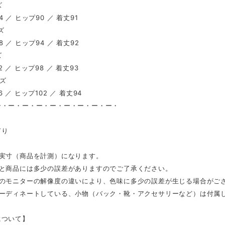
ズ
 ／ ヒップ90 ／ 着丈91
ズ
 ／ ヒップ94 ／ 着丈92
ズ
 ／ ヒップ98 ／ 着丈93
イズ
 ／ ヒップ102 ／ 着丈94
ー・ー・ー・ー・ー・ー・ー・ー・ー・
し
有り
は実寸（商品を計測）になります。
表と商品には多少の誤差がありますのでご了承ください。
ンのモニターの解像度の違いにより、色味に多少の誤差が生じる場合がご
コーディネートしている、小物（バック・靴・アクセサリーなど）は付属
について】