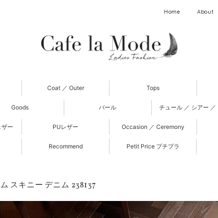
Home
About
Coat ／ Outer
Tops
Goods
パール
チュール ／ シアー ／
ェザー
PUレザー
Occasion ／ Ceremony
Recommend
Petit Price プチプラ
 スキニー デニム 238137