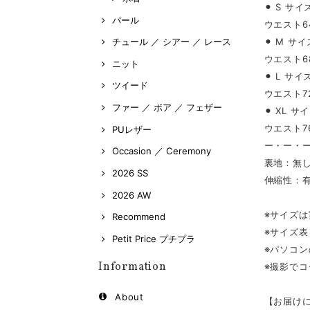
⚫︎ S サイ
パール
ウエスト64
⚫︎ M サイ
チュール ／ シアー ／ レース
ウエスト68
ニット
⚫︎ L サイ
ツイード
ウエスト72
ファー ／ ボア ／ フェザー
⚫︎ XL サ
ウエスト76
PUレザー
ー・ー・
Occasion ／ Ceremony
裏地：無
2026 SS
伸縮性：
2026 AW
※サイズ
Recommend
※サイズ
Petit Price プチプラ
※パソコ
Information
※撮影で
About
【お届け