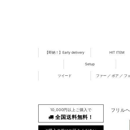
【即納！】Early delivery
HIT ITEM
Setup
ツイード
ファー ／ ボア ／ フ
10,000円以上ご購入で
フリルヘム
全国送料無料！