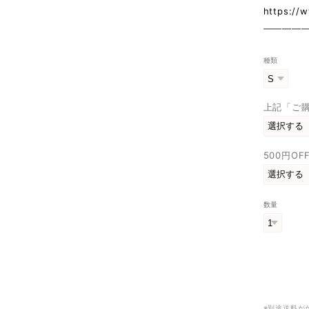
https://
————
種類
上記「ご
500円O
数量
※別途送料が