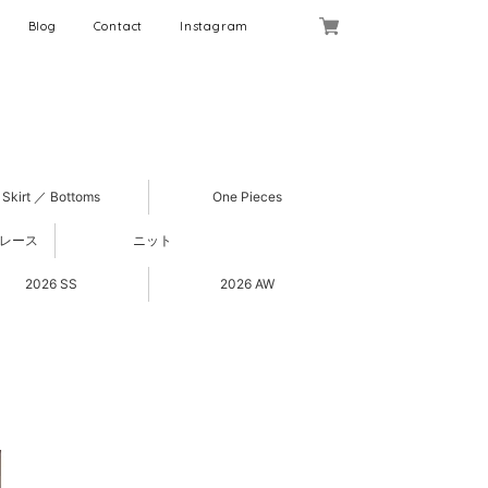
Blog
Contact
Instagram
Skirt ／ Bottoms
One Pieces
 レース
ニット
2026 SS
2026 AW