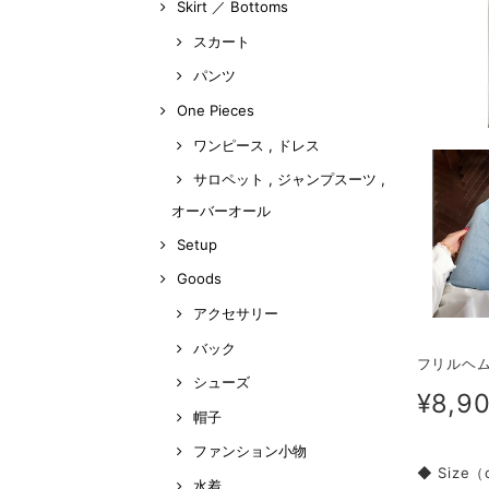
Skirt ／ Bottoms
スカート
パンツ
One Pieces
ワンピース , ドレス
サロペット , ジャンプスーツ ,
オーバーオール
Setup
Goods
アクセサリー
バック
フリルヘム 
シューズ
¥8,9
帽子
ファンション小物
◆ Size
水着