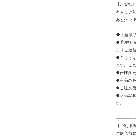
【お支払い
キャリア決済（
あと払い 
◆注意事
●受注後
よりご連
●こちら
ます。こ
●仕様変
●商品の
●ご注文
●商品写
す。
————
【ご利用
ご購入前