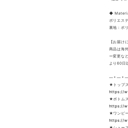
◆ Materi
ポリエステ
裏地：ポリ
【お届け
商品は海
ー変更な
より60
—＊—＊
★トップ
https://
★ボトム
https://
★ワンピー
https://
★シューズ