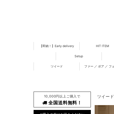
【即納！】Early delivery
HIT ITEM
Setup
ツイード
ファー ／ ボア ／ フ
10,000円以上ご購入で
ツイード 
全国送料無料！