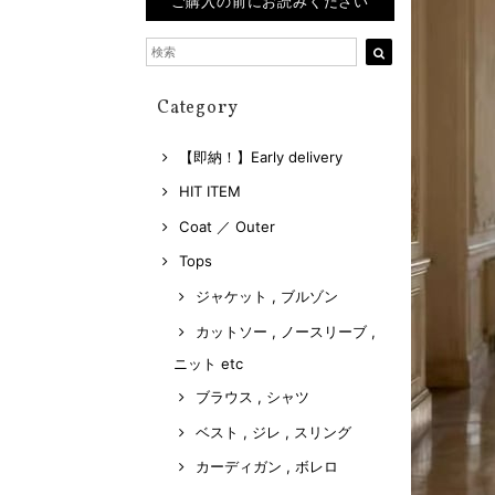
ご購入の前にお読みください
Category
【即納！】Early delivery
HIT ITEM
Coat ／ Outer
Tops
ジャケット , ブルゾン
カットソー , ノースリーブ ,
ニット etc
ブラウス , シャツ
ベスト , ジレ , スリング
カーディガン , ボレロ