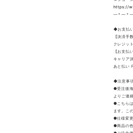
https://
—＊—＊
◆お支払
【決済手
クレジッ
【お支払い
キャリア決済（
あと払い 
◆注意事
●受注後
よりご連
●こちら
ます。こ
●仕様変
●商品の