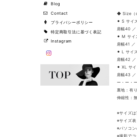
Blog
Contact
◆ Size
⚫︎ S サイ
プライバシーポリシー
肩幅40 ／
特定商取引法に基づく表記
⚫︎ M サイ
Instagram
肩幅41 ／
⚫︎ L サイ
肩幅42 ／
⚫︎ XL サ
肩幅43 ／
ー・ー・
裏地：有
伸縮性：
※サイズ
※サイズ
※パソコ
※撮影で