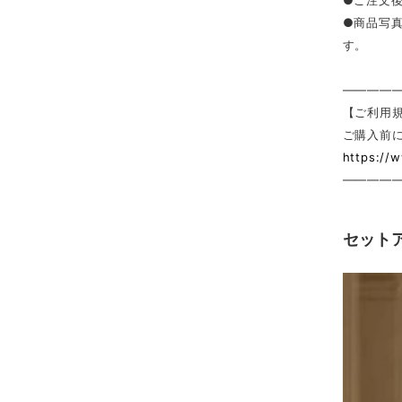
●ご注文
●商品写
す。
————
【ご利用
ご購入前
https://
————
セット