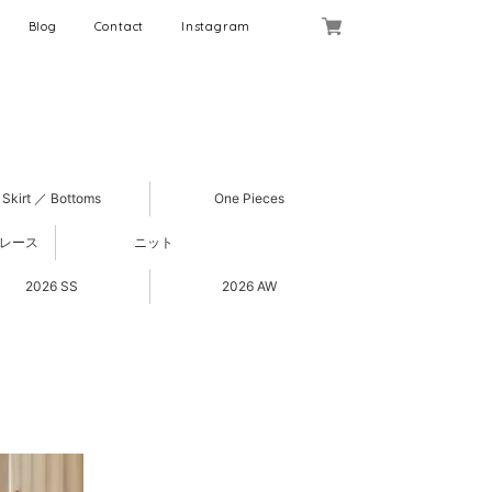
Blog
Contact
Instagram
Skirt ／ Bottoms
One Pieces
 レース
ニット
2026 SS
2026 AW