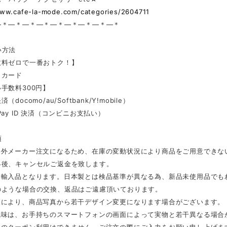
www.cafe-la-mode.com/categories/2604711
—＊—＊—＊—＊—＊—＊—＊—＊—＊
い方法
数料ゼロで一番おトク！】
トカード
手数料300円】
docomo/au/Softbank/Y!mobile）
Pay ID 決済（コンビニお支払い）
項
海外メーカー注文になるため、在庫の変動状況により商品をご用意できな
絡後、キャンセルご返金を致します。
は輸入品となります。日本製とは検品基準が異なる為、新品未使用品でも
のような場合の交換、返品はご遠慮頂いております。
更により、商品写真から若干デザイン変更になります場合がございます。
色味は、お手持ちのスマートフォンの画面によって実物と若干異なる場合