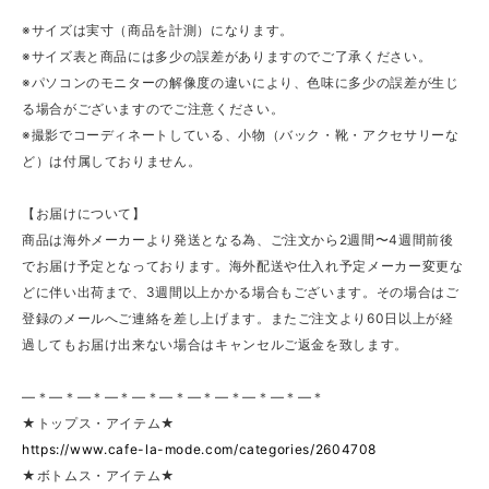
※サイズは実寸（商品を計測）になります。
※サイズ表と商品には多少の誤差がありますのでご了承ください。
※パソコンのモニターの解像度の違いにより、色味に多少の誤差が生じ
る場合がございますのでご注意ください。
※撮影でコーディネートしている、小物（バック・靴・アクセサリーな
ど）は付属しておりません。
【お届けについて】
商品は海外メーカーより発送となる為、ご注文から2週間〜4週間前後
でお届け予定となっております。海外配送や仕入れ予定メーカー変更な
どに伴い出荷まで、3週間以上かかる場合もございます。その場合はご
登録のメールへご連絡を差し上げます。またご注文より60日以上が経
過してもお届け出来ない場合はキャンセルご返金を致します。
—＊—＊—＊—＊—＊—＊—＊—＊—＊—＊—＊
★トップス・アイテム★
https://www.cafe-la-mode.com/categories/2604708
★ボトムス・アイテム★