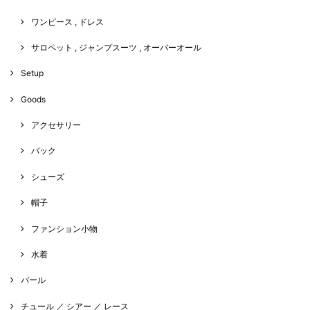
ワンピース , ドレス
サロペット , ジャンプスーツ , オーバーオール
Setup
Goods
アクセサリー
バック
シューズ
帽子
ファンション小物
水着
パール
チュール ／ シアー ／ レース