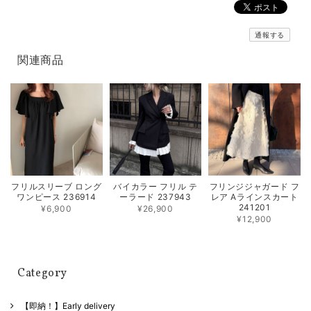
通報する
関連商品
フリルスリーブ ロング
バイカラー フリル テ
フリンジジャガード フ
ワンピース 236914
ーラード 237943
レア Aラインスカート
241201
¥6,900
¥26,900
¥12,900
Category
【即納！】Early delivery