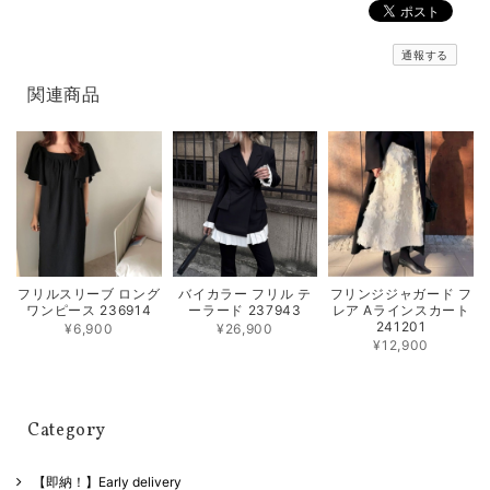
通報する
関連商品
フリルスリーブ ロング
バイカラー フリル テ
フリンジジャガード フ
ワンピース 236914
ーラード 237943
レア Aラインスカート
241201
¥6,900
¥26,900
¥12,900
Category
【即納！】Early delivery