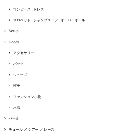
ワンピース , ドレス
サロペット , ジャンプスーツ , オーバーオール
Setup
Goods
アクセサリー
バック
シューズ
帽子
ファンション小物
水着
パール
チュール ／ シアー ／ レース