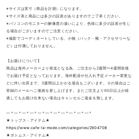
※サイズは実寸（商品を計測）になります。
※サイズ表と商品には多少の誤差がありますのでご了承ください。
※パソコンのモニターの解像度の違いにより、色味に多少の誤差が生じ
る場合がございますのでご注意ください。
※撮影でコーディネートしている、小物（バック・靴・アクセサリーな
ど）は付属しておりません。
【お届けについて】
商品は海外メーカーより発送となる為、ご注文から2週間〜4週間前後
でお届け予定となっております。海外配送や仕入れ予定メーカー変更な
どに伴い出荷まで、3週間以上かかる場合もございます。その場合はご
登録のメールへご連絡を差し上げます。またご注文より60日以上が経
過してもお届け出来ない場合はキャンセルご返金を致します。
—＊—＊—＊—＊—＊—＊—＊—＊—＊—＊—＊
★トップス・アイテム★
https://www.cafe-la-mode.com/categories/2604708
★ボトムス・アイテム★