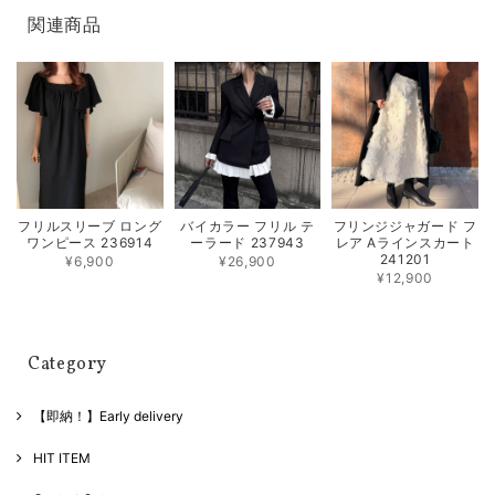
関連商品
フリルスリーブ ロング
バイカラー フリル テ
フリンジジャガード フ
ワンピース 236914
ーラード 237943
レア Aラインスカート
241201
¥6,900
¥26,900
¥12,900
Category
【即納！】Early delivery
HIT ITEM