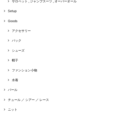
サロペット , ジャンプスーツ , オーバーオール
Setup
Goods
アクセサリー
バック
シューズ
帽子
ファンション小物
水着
パール
チュール ／ シアー ／ レース
ニット