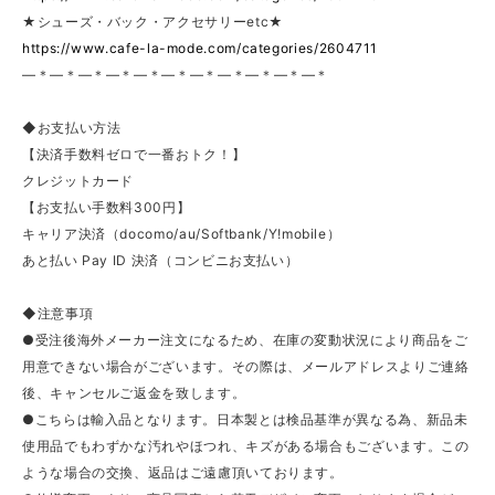
★シューズ・バック・アクセサリーetc★
https://www.cafe-la-mode.com/categories/2604711
—＊—＊—＊—＊—＊—＊—＊—＊—＊—＊—＊
◆お支払い方法
【決済手数料ゼロで一番おトク！】
クレジットカード
【お支払い手数料300円】
キャリア決済（docomo/au/Softbank/Y!mobile）
あと払い Pay ID 決済（コンビニお支払い）
◆注意事項
●受注後海外メーカー注文になるため、在庫の変動状況により商品をご
用意できない場合がございます。その際は、メールアドレスよりご連絡
後、キャンセルご返金を致します。
●こちらは輸入品となります。日本製とは検品基準が異なる為、新品未
使用品でもわずかな汚れやほつれ、キズがある場合もございます。この
ような場合の交換、返品はご遠慮頂いております。