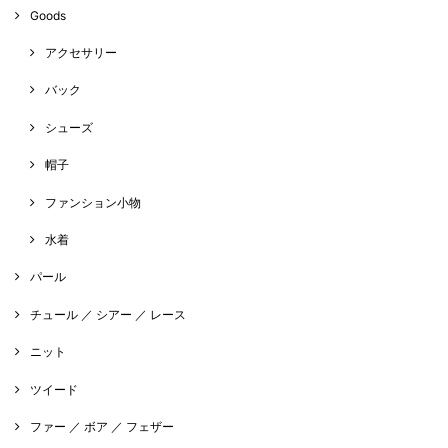
Goods
アクセサリー
バック
シューズ
帽子
ファンション小物
水着
パール
チュール ／ シアー ／ レース
ニット
ツイード
ファー ／ ボア ／ フェザー