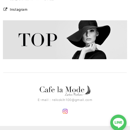
Instagram
E-mail：
reikokih100@gmail.com