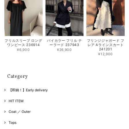
フリルスリーブ ロング
バイカラー フリル テ
フリンジジャガード フ
ワンピース 236914
ーラード 237943
レア Aラインスカート
241201
¥6,900
¥26,900
¥12,900
Category
【即納！】Early delivery
HIT ITEM
Coat ／ Outer
Tops