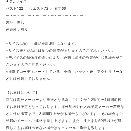
⚫︎ XL サイズ
バスト122 ／ ウエスト72 ／ 着丈66
ー・ー・ー・ー・ー・ー・ー・ー・ー・ー・ー・
裏地：無し
伸縮性：有り
※サイズは実寸（商品を計測）になります。
※サイズ表と商品には多少の誤差がありますのでご了承ください。
※デバイスの解像度の違いにより、色味に多少の誤差が生じる場合がご
ざいますのでご注意ください。
※撮影でコーディネートしている、小物（バック・靴・アクセサリーな
ど）は付属しておりません。
【お届けについて】
商品は海外メーカーより発送となる為、ご注文から2週間〜4週間前後
でお届け予定となっております。海外配送や仕入れ予定メーカー変更な
どに伴い出荷まで、3週間以上かかる場合もございます。その場合はご
登録のメールへご連絡を差し上げます。またご注文より60日以上が経
過してもお届け出来ない場合はキャンセルご返金を致します。