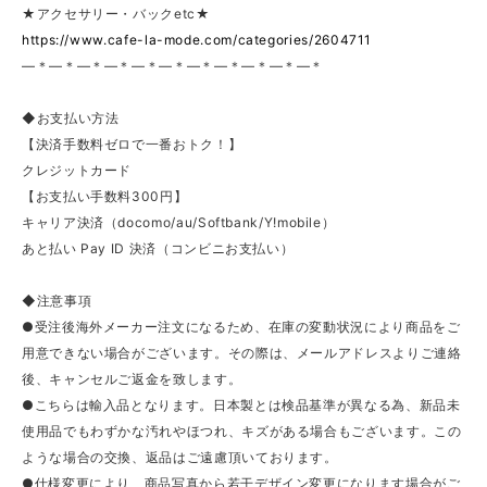
★アクセサリー・バックetc★
https://www.cafe-la-mode.com/categories/2604711
—＊—＊—＊—＊—＊—＊—＊—＊—＊—＊—＊
◆お支払い方法
【決済手数料ゼロで一番おトク！】
クレジットカード
【お支払い手数料300円】
キャリア決済（docomo/au/Softbank/Y!mobile）
あと払い Pay ID 決済（コンビニお支払い）
◆注意事項
●受注後海外メーカー注文になるため、在庫の変動状況により商品をご
用意できない場合がございます。その際は、メールアドレスよりご連絡
後、キャンセルご返金を致します。
●こちらは輸入品となります。日本製とは検品基準が異なる為、新品未
使用品でもわずかな汚れやほつれ、キズがある場合もございます。この
ような場合の交換、返品はご遠慮頂いております。
●仕様変更により、商品写真から若干デザイン変更になります場合がご