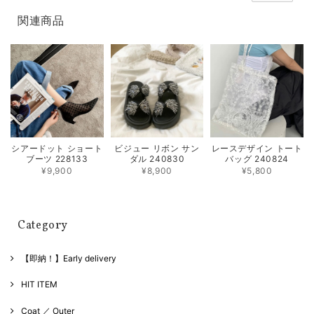
関連商品
シアードット ショート
ビジュー リボン サン
レースデザイン トート
ブーツ 228133
ダル 240830
バッグ 240824
¥9,900
¥8,900
¥5,800
Category
【即納！】Early delivery
HIT ITEM
Coat ／ Outer