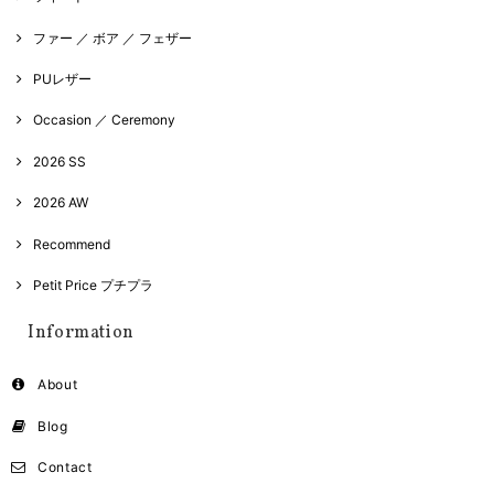
ファー ／ ボア ／ フェザー
PUレザー
Occasion ／ Ceremony
2026 SS
2026 AW
Recommend
Petit Price プチプラ
Information
About
Blog
Contact