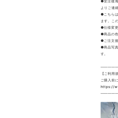
●受注後
よりご連
●こちら
ます。こ
●仕様変
●商品の
●ご注文
●商品写
す。
————
【ご利用
ご購入前
https://
————