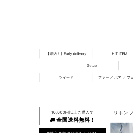
【即納！】Early delivery
HIT ITEM
Setup
ツイード
ファー ／ ボア ／ フ
10,000円以上ご購入で
リボン ノ
全国送料無料！