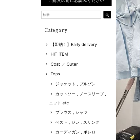
ご購入の前にお読みください
Category
【即納！】Early delivery
HIT ITEM
Coat ／ Outer
Tops
ジャケット , ブルゾン
カットソー , ノースリーブ ,
ニット etc
ブラウス , シャツ
ベスト , ジレ , スリング
カーディガン , ボレロ