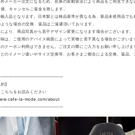
海外メーカー注文になるため、在庫の変動状況により商品をご用意できな
絡後、キャンセルご返金を致します。
は輸入品となります。日本製とは検品基準が異なる為、新品未使用品でも
のような場合の交換、返品はご遠慮頂いております。
更により、商品写真から若干デザイン変更になります場合がございます。
色味は、ご使用のデバイス画面によって実物と若干異なる場合がございま
後のクーポン利用はできません。ご注文の際にご入力をお願い申し上げま
真とのイメージ違いやサイズ交換等、お客さまご都合による交換、返品、
————————————————
規約】
にこちらをお読みください
www.cafe-la-mode.com/about
————————————————