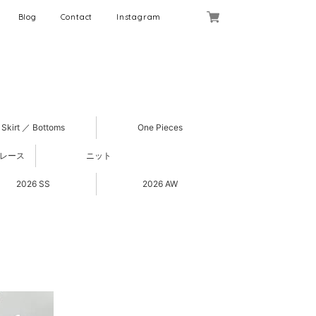
Blog
Contact
Instagram
Skirt ／ Bottoms
One Pieces
 レース
ニット
2026 SS
2026 AW