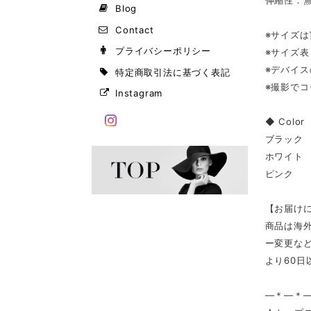
伸縮性：
Blog
Contact
※サイズ
プライバシーポリシー
※サイズ
※デバイ
特定商取引法に基づく表記
※撮影で
Instagram
◆ Color
ブラック
ホワイト
ピンク
【お届け
商品は海
ー変更な
より60
—＊—＊