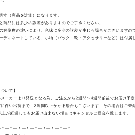
無し
は実寸（商品を計測）になります。
表と商品には多少の誤差がありますのでご了承ください。
スの解像度の違いにより、色味に多少の誤差が生じる場合がございますの
コーディネートしている、小物（バック・靴・アクセサリーなど）は付属
について】
外メーカーより発送となる為、ご注文から2週間〜4週間前後でお届け予
どに伴い出荷まで、3週間以上かかる場合もございます。その場合はご登
日以上が経過してもお届け出来ない場合はキャンセルご返金を致します。
—＊—＊—＊—＊—＊—＊—＊—＊—＊