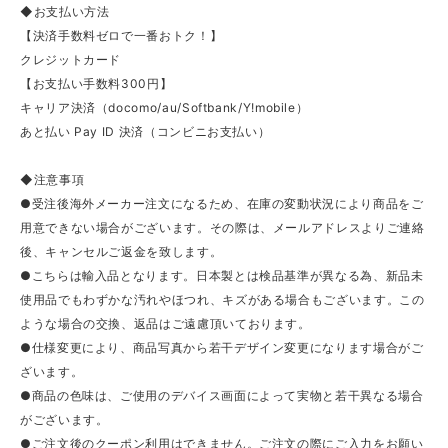
◆お支払い方法
【決済手数料ゼロで一番おトク！】
クレジットカード
【お支払い手数料300円】
キャリア決済（docomo/au/Softbank/Y!mobile）
あと払い Pay ID 決済（コンビニお支払い）
◆注意事項
●受注後海外メーカー注文になるため、在庫の変動状況により商品をご
用意できない場合がございます。その際は、メールアドレスよりご連絡
後、キャンセルご返金を致します。
●こちらは輸入品となります。日本製とは検品基準が異なる為、新品未
使用品でもわずかな汚れやほつれ、キズがある場合もございます。この
ような場合の交換、返品はご遠慮頂いております。
●仕様変更により、商品写真から若干デザイン変更になります場合がご
ざいます。
●商品の色味は、ご使用のデバイス画面によって実物と若干異なる場合
がございます。
●ご注文後のクーポン利用はできません。ご注文の際にご入力をお願い