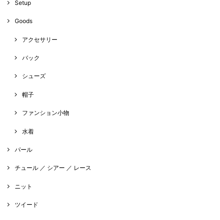
Setup
Goods
アクセサリー
バック
シューズ
帽子
ファンション小物
水着
パール
チュール ／ シアー ／ レース
ニット
ツイード