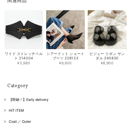
関連商品
ワイド ストレッチベル
シアードット ショート
ビジュー リボン サン
ト 214004
ブーツ 228133
ダル 240830
¥3,980
¥9,900
¥8,900
Category
【即納！】Early delivery
HIT ITEM
Coat ／ Outer