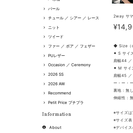
パール
2way サ
チュール ／ シアー ／ レース
¥14,
ニット
ツイード
◆ Size
ファー ／ ボア ／ フェザー
⚫︎ S サイ
PUレザー
肩幅44 ／
Occasion ／ Ceremony
⚫︎ M サイ
2026 SS
肩幅45 ／
ー・ー・
2026 AW
裏地：無
Recommend
伸縮性：
Petit Price プチプラ
※サイズ
Information
※サイズ
※デバイ
About