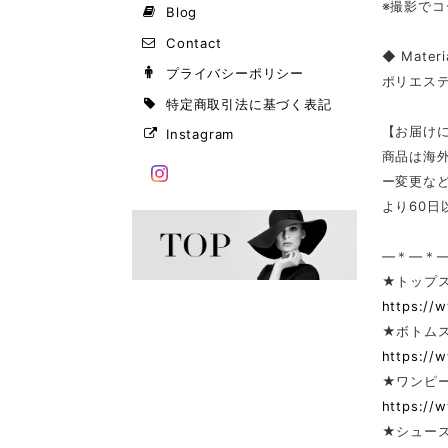
※撮影で
Blog
Contact
◆ Materi
プライバシーポリシー
ポリエステ
特定商取引法に基づく表記
【お届け
Instagram
商品は海
ー変更な
より60
—＊—＊
★トップ
https://
★ボトム
https://
★ワンピー
https://
★シューズ