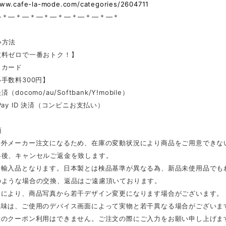
www.cafe-la-mode.com/categories/2604711
—＊—＊—＊—＊—＊—＊—＊—＊—＊
い方法
数料ゼロで一番おトク！】
トカード
手数料300円】
docomo/au/Softbank/Y!mobile）
Pay ID 決済（コンビニお支払い）
項
海外メーカー注文になるため、在庫の変動状況により商品をご用意できな
絡後、キャンセルご返金を致します。
は輸入品となります。日本製とは検品基準が異なる為、新品未使用品でも
のような場合の交換、返品はご遠慮頂いております。
更により、商品写真から若干デザイン変更になります場合がございます。
色味は、ご使用のデバイス画面によって実物と若干異なる場合がございま
後のクーポン利用はできません。ご注文の際にご入力をお願い申し上げま