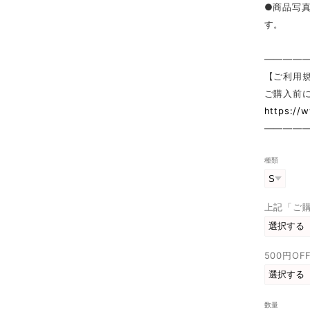
●商品写
す。
————
【ご利用
ご購入前
https://
————
種類
上記「ご
500円O
数量