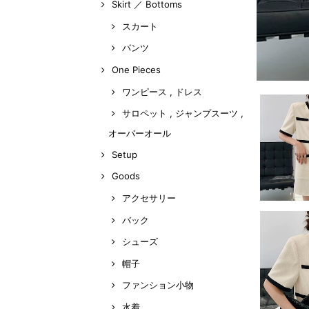
Skirt ／ Bottoms
スカート
パンツ
One Pieces
ワンピース , ドレス
サロペット , ジャンプスーツ ,
オーバーオール
Setup
Goods
アクセサリー
バック
シューズ
帽子
ファンション小物
水着