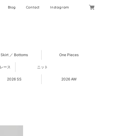
Blog
Contact
Instagram
Skirt ／ Bottoms
One Pieces
 レース
ニット
2026 SS
2026 AW