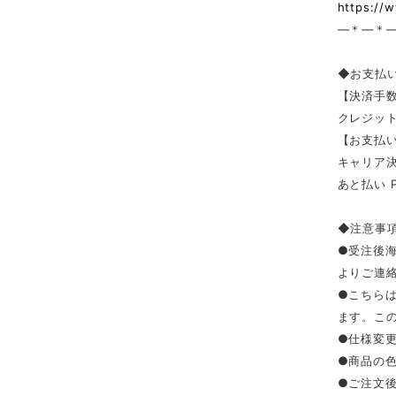
https://
—＊—＊
◆お支払
【決済手
クレジッ
【お支払い
キャリア決済（
あと払い 
◆注意事
●受注後
よりご連
●こちら
ます。こ
●仕様変
●商品の
●ご注文