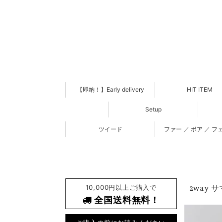
【即納！】Early delivery
HIT ITEM
Setup
ツイード
ファー ／ ボア ／ フ
10,000円以上ご購入で
2way 
全国送料無料！