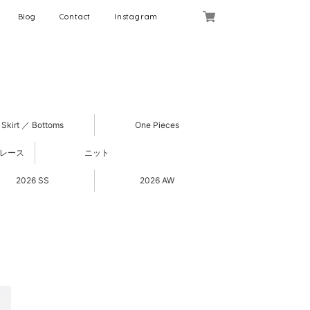
Blog
Contact
Instagram
Skirt ／ Bottoms
One Pieces
 レース
ニット
2026 SS
2026 AW