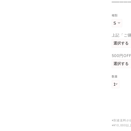
————
種類
上記「ご
500円O
数量
※別途送料が
※¥10,00