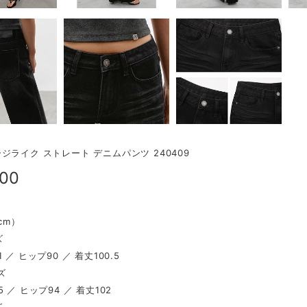
ジライク ストレート デニムパンツ 240409
900
（cm）
ズ
 ／ ヒップ90 ／ 着丈100.5
ズ
 ／ ヒップ94 ／ 着丈102