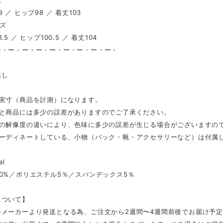
ズ
 ／ ヒップ98 ／ 着丈103
イズ
.5 ／ ヒップ100.5 ／ 着丈104
ー・ー・ー・ー・ー・ー・ー・ー・ー・
し
無し
は実寸（商品を計測）になります。
表と商品には多少の誤差がありますのでご了承ください。
スの解像度の違いにより、色味に多少の誤差が生じる場合がございますの
コーディネートしている、小物（バック・靴・アクセサリーなど）は付属
al
0%／ポリエステル5％／スパンデックス5％
について】
外メーカーより発送となる為、ご注文から2週間〜4週間前後でお届け予