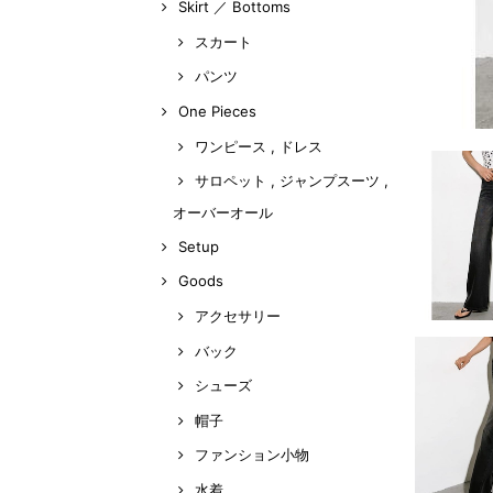
Skirt ／ Bottoms
スカート
パンツ
One Pieces
ワンピース , ドレス
サロペット , ジャンプスーツ ,
オーバーオール
Setup
Goods
アクセサリー
バック
シューズ
帽子
ファンション小物
水着