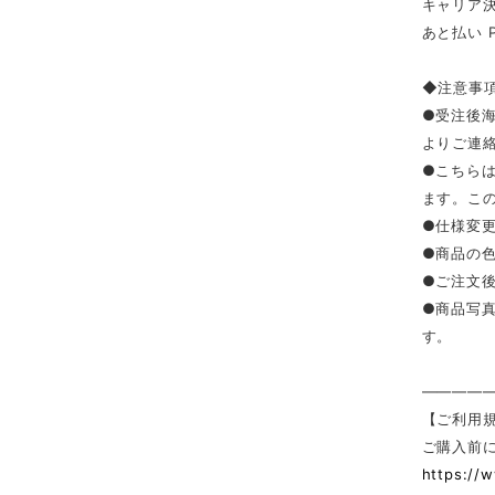
キャリア決済（
あと払い 
◆注意事
●受注後
よりご連
●こちら
ます。こ
●仕様変
●商品の
●ご注文
●商品写
す。
————
【ご利用
ご購入前
https://