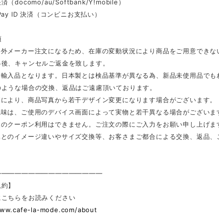
docomo/au/Softbank/Y!mobile）
Pay ID 決済（コンビニお支払い）
項
海外メーカー注文になるため、在庫の変動状況により商品をご用意できな
絡後、キャンセルご返金を致します。
は輸入品となります。日本製とは検品基準が異なる為、新品未使用品でも
のような場合の交換、返品はご遠慮頂いております。
更により、商品写真から若干デザイン変更になります場合がございます。
色味は、ご使用のデバイス画面によって実物と若干異なる場合がございま
後のクーポン利用はできません。ご注文の際にご入力をお願い申し上げま
真とのイメージ違いやサイズ交換等、お客さまご都合による交換、返品、
————————————————
規約】
にこちらをお読みください
www.cafe-la-mode.com/about