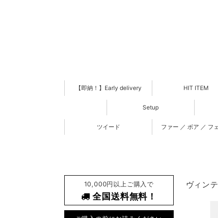
【即納！】Early delivery
HIT ITEM
Setup
ツイード
ファー ／ ボア ／ フ
10,000円以上ご購入で
ヴィンテ
全国送料無料！