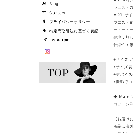
⚫︎ L サイ
Blog
ウエスト79
Contact
⚫︎ XL サ
プライバシーポリシー
ウエスト81
ー・ー・
特定商取引法に基づく表記
裏地：無
Instagram
伸縮性：
※サイズ
※サイズ
※デバイ
※撮影で
◆ Materi
コットン9
【お届け
商品は海