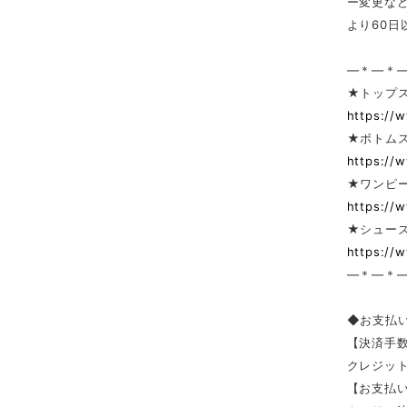
ー変更な
より60
—＊—＊
★トップ
https://
★ボトム
https://
★ワンピー
https://
★シューズ
https://
—＊—＊
◆お支払
【決済手
クレジッ
【お支払い