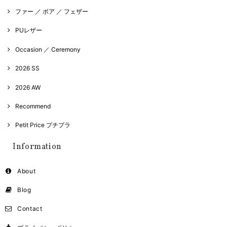
ファー ／ ボア ／ フェザー
PUレザー
Occasion ／ Ceremony
2026 SS
2026 AW
Recommend
Petit Price プチプラ
Information
About
Blog
Contact