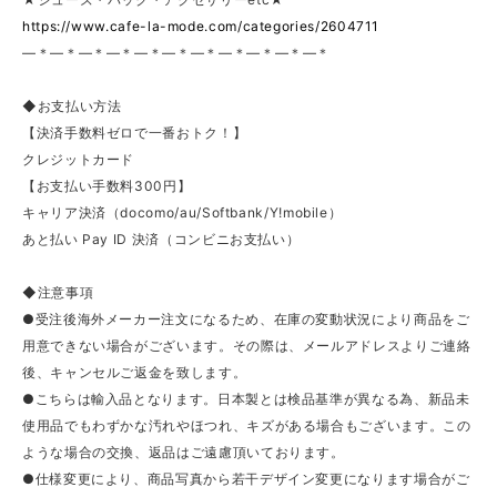
https://www.cafe-la-mode.com/categories/2604711
—＊—＊—＊—＊—＊—＊—＊—＊—＊—＊—＊
◆お支払い方法
【決済手数料ゼロで一番おトク！】
クレジットカード
【お支払い手数料300円】
キャリア決済（docomo/au/Softbank/Y!mobile）
あと払い Pay ID 決済（コンビニお支払い）
◆注意事項
●受注後海外メーカー注文になるため、在庫の変動状況により商品をご
用意できない場合がございます。その際は、メールアドレスよりご連絡
後、キャンセルご返金を致します。
●こちらは輸入品となります。日本製とは検品基準が異なる為、新品未
使用品でもわずかな汚れやほつれ、キズがある場合もございます。この
ような場合の交換、返品はご遠慮頂いております。
●仕様変更により、商品写真から若干デザイン変更になります場合がご