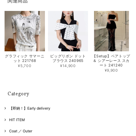
関連商品
グラフィック サマーニ
ビッグリボン ドット
【Setup】ベアトップ
ット 221768
ブラウス 240965
＆ シアーレース スカ
ート 241240
¥5,700
¥14,900
¥9,900
Category
【即納！】Early delivery
HIT ITEM
Coat ／ Outer