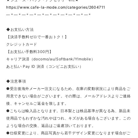
https://www.cafe-la-mode.com/categories/2604711
—＊—＊—＊—＊—＊—＊—＊—＊—＊—＊—＊
◆お支払い方法
【決済手数料ゼロで一番おトク！】
クレジットカード
【お支払い手数料300円】
キャリア決済（docomo/au/Softbank/Y!mobile）
あと払い Pay ID 決済（コンビニお支払い）
◆注意事項
●受注後海外メーカー注文になるため、在庫の変動状況により商品をご
用意できない場合がございます。その際は、メールアドレスよりご連絡
後、キャンセルご返金を致します。
●こちらは輸入品となります。日本製とは検品基準が異なる為、新品未
使用品でもわずかな汚れやほつれ、キズがある場合もございます。この
ような場合の交換、返品はご遠慮頂いております。
●仕様変更により、商品写真から若干デザイン変更になります場合がご