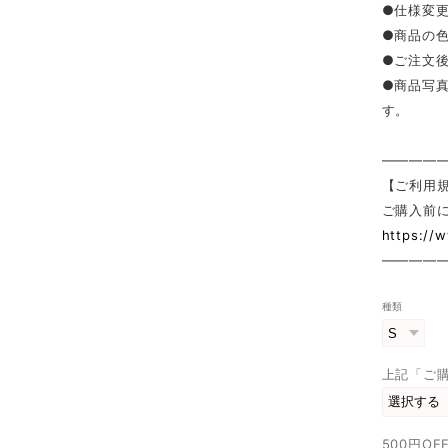
●仕様変
●商品の
●ご注文
●商品写
す。
————
【ご利用
ご購入前
https://
————
種類
上記「ご
500円O