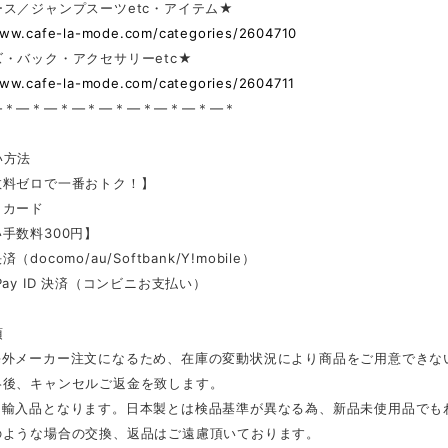
ス／ジャンプスーツetc・アイテム★
www.cafe-la-mode.com/categories/2604710
・バック・アクセサリーetc★
www.cafe-la-mode.com/categories/2604711
—＊—＊—＊—＊—＊—＊—＊—＊—＊
い方法
数料ゼロで一番おトク！】
トカード
手数料300円】
docomo/au/Softbank/Y!mobile）
Pay ID 決済（コンビニお支払い）
項
海外メーカー注文になるため、在庫の変動状況により商品をご用意できな
絡後、キャンセルご返金を致します。
は輸入品となります。日本製とは検品基準が異なる為、新品未使用品でも
のような場合の交換、返品はご遠慮頂いております。