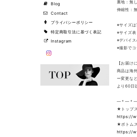
裏地：無
Blog
伸縮性：
Contact
プライバシーポリシー
※サイズ
特定商取引法に基づく表記
※サイズ
※デバイ
Instagram
※撮影で
【お届け
商品は海
ー変更な
より60
—＊—＊
★トップ
https://
★ボトム
https://