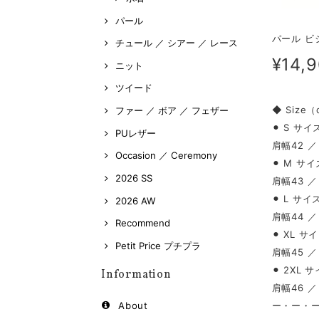
パール
パール ビジ
チュール ／ シアー ／ レース
¥14,
ニット
ツイード
◆ Size
ファー ／ ボア ／ フェザー
⚫︎ S サイ
PUレザー
肩幅42 ／
Occasion ／ Ceremony
⚫︎ M サイ
2026 SS
肩幅43 ／
⚫︎ L サイ
2026 AW
肩幅44 ／
Recommend
⚫︎ XL サ
Petit Price プチプラ
肩幅45 ／
⚫︎ 2XL 
Information
肩幅46 ／
ー・ー・
About