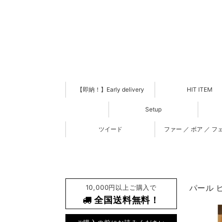
【即納！】Early delivery
HIT ITEM
Setup
ツイード
ファー ／ ボア ／ フ
10,000円以上ご購入で
パール ビ
全国送料無料！