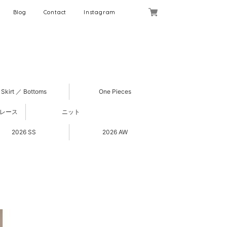
Blog
Contact
Instagram
Skirt ／ Bottoms
One Pieces
 レース
ニット
2026 SS
2026 AW