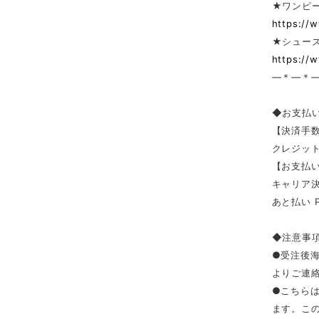
★ワンピー
https://
★シューズ
https://
—＊—＊
◆お支払
【決済手
クレジッ
【お支払い
キャリア決済（
あと払い 
◆注意事
●受注後
よりご連
●こちら
ます。こ