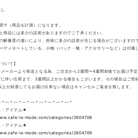
し
無し
は実寸（商品を計測）になります。
表と商品には多少の誤差がありますのでご了承ください。
スの解像度の違いにより、色味に多少の誤差が生じる場合がございますの
コーディネートしている、小物（バック・靴・アクセサリーなど）は付属
について】
外メーカーより発送となる為、ご注文から2週間〜4週間前後でお届け予
どに伴い出荷まで、3週間以上かかる場合もございます。その場合はご登
日以上が経過してもお届け出来ない場合はキャンセルご返金を致します。
—＊—＊—＊—＊—＊—＊—＊—＊—＊
ス・アイテム★
www.cafe-la-mode.com/categories/2604708
ス・アイテム★
www.cafe-la-mode.com/categories/2604709