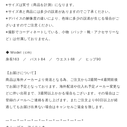
※サイズは実寸（商品を計測）になります。
※サイズ表と商品には多少の誤差がありますのでご了承ください。
※デバイスの解像度の違いにより、色味に多少の誤差が生じる場合がご
ざいますのでご注意ください。
※撮影でコーディネートしている、小物（バック・靴・アクセサリーな
ど）は付属しておりません。
◆ Model（cm）
身長163 ／ バスト84 ／ ウエスト68 ／ ヒップ90
【お届けについて】
商品は海外メーカーより発送となる為、ご注文から2週間〜4週間前後
でお届け予定となっております。海外配送や仕入れ予定メーカー変更な
どに伴い出荷まで、3週間以上かかる場合もございます。その場合はご
登録のメールへご連絡を差し上げます。またご注文より60日以上が経
過してもお届け出来ない場合はキャンセルご返金を致します。
—＊—＊—＊—＊—＊—＊—＊—＊—＊—＊—＊