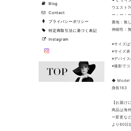
⚫︎ L サイ
Blog
ウエスト74
Contact
ー・ー・
プライバシーポリシー
裏地：無
伸縮性：
特定商取引法に基づく表記
Instagram
※サイズ
※サイズ
※デバイ
※撮影で
◆ Mode
身長163
【お届け
商品は海
ー変更な
より60