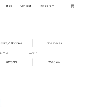
Blog
Contact
Instagram
Skirt ／ Bottoms
One Pieces
 レース
ニット
2026 SS
2026 AW