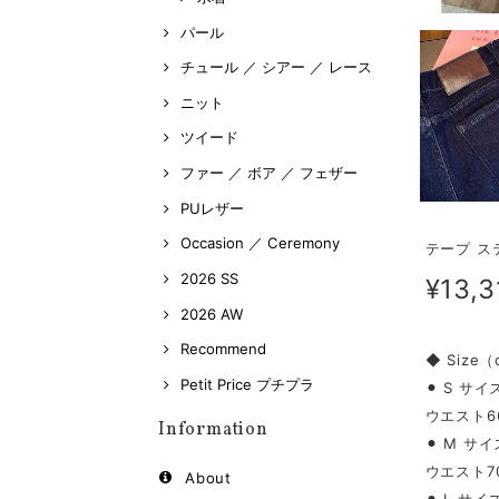
パール
チュール ／ シアー ／ レース
ニット
ツイード
ファー ／ ボア ／ フェザー
PUレザー
Occasion ／ Ceremony
テープ ステ
2026 SS
¥13,3
2026 AW
Recommend
◆ Size
Petit Price プチプラ
⚫︎ S サイ
ウエスト66
Information
⚫︎ M サイ
ウエスト70
About