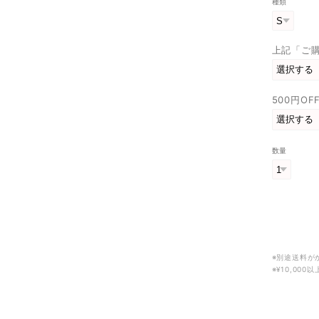
種類
上記「ご
500円O
数量
※別途送料が
※¥10,00