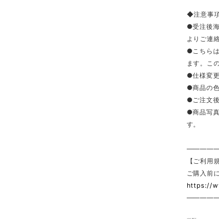
◆注意事
●受注後
よりご連
●こちら
ます。こ
●仕様変
●商品の
●ご注文
●商品写
す。
————
【ご利用
ご購入前
https://
————