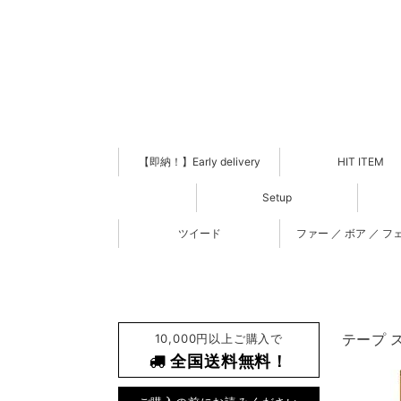
【即納！】Early delivery
HIT ITEM
Setup
ツイード
ファー ／ ボア ／ フ
10,000円以上ご購入で
テープ ス
全国送料無料！