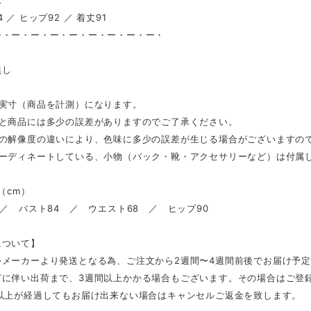
ズ
 ／ ヒップ92 ／ 着丈91
ー・ー・ー・ー・ー・ー・ー・ー・ー・
し
無し
は実寸（商品を計測）になります。
表と商品には多少の誤差がありますのでご了承ください。
スの解像度の違いにより、色味に多少の誤差が生じる場合がございますの
コーディネートしている、小物（バック・靴・アクセサリーなど）は付属
l（cm）
 ／ バスト84 ／ ウエスト68 ／ ヒップ90
について】
外メーカーより発送となる為、ご注文から2週間〜4週間前後でお届け予
どに伴い出荷まで、3週間以上かかる場合もございます。その場合はご登
日以上が経過してもお届け出来ない場合はキャンセルご返金を致します。